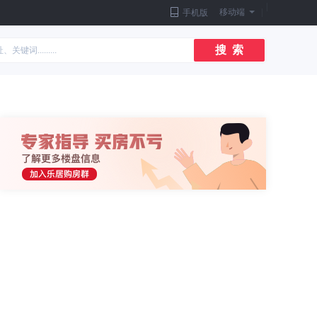
|
移动端
|
手机版
搜 索