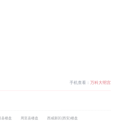
手机查看：
万科大明宫
田县楼盘
周至县楼盘
西咸新区(西安)楼盘