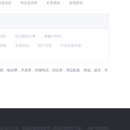
田县房价
周至县房价
长安房价
临潼房价
韬府
信达凤熙云著
唐樾六和坊
璟瑞
文景尚品
绿汀芳菲
中交长盈华府
年限，物业费，开发商，售楼电话，绿化率，周边配套，商场，超市，学
实际公示为准。商品房预售须取得《商品房预售许可证》，用户在购房时