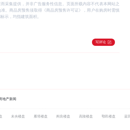
求而采集提供，并非广告服务性信息。页面所载内容不代表本网站之
为准。商品房预售须取得《商品房预售许可证》，用户在购房时需慎
别标示，均指建筑面积。
写评论
房地产新闻
盘
未央楼盘
雁塔楼盘
阎良楼盘
高陵楼盘
鄠邑楼盘
蓝