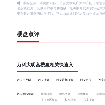
重要提示：本页面内容，旨在为满足广大用户的信息需
观点或意见，仅供用户参考和借鉴，最终以开发商实际公式
重查验开发商的证件信息。本页面所提到的房屋面积如无特
楼盘点评
万科大明宫
楼盘相关快速入口
西安房产网
西安楼盘
西安最新楼盘
西安房价
西安
西安区域楼盘
新城楼盘
碑林楼盘
莲湖楼盘
灞桥楼
曲江新区楼盘
长安楼盘
临潼楼盘