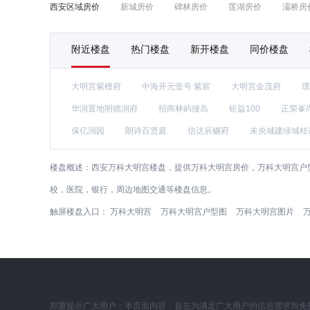
西安区域房价
新城房价
碑林房价
莲湖房价
灞桥房
附近楼盘
热门楼盘
新开楼盘
同价楼盘
大明宫紫檀府
中海开元壹号 紫宸
大明宫金茂府
璞
华润置地明德润府
招商林屿缦岛
钜益100
正荣峯
保亿润园
朗诗百贤庭
信达辰樾府
未央城建绿城桂
楼盘概述：
西安万科大明宫楼盘，提供万科大明宫房价，万科大明宫户
校，医院，银行，周边地图交通等楼盘信息。
触屏楼盘入口：
万科大明宫
万科大明宫户型图
万科大明宫图片
郑重提示广大用户：本页面内容，旨在为满足广大用户的信息需求而免