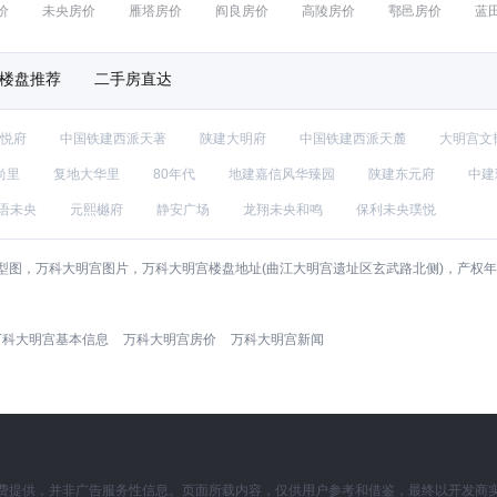
价
未央房价
雁塔房价
阎良房价
高陵房价
鄠邑房价
蓝
楼盘推荐
二手房直达
悦府
中国铁建西派天著
陕建大明府
中国铁建西派天麓
大明宫文
尚里
复地大华里
80年代
地建嘉信风华臻园
陕建东元府
中建
语未央
元熙樾府
静安广场
龙翔未央和鸣
保利未央璞悦
型图，万科大明宫图片，万科大明宫楼盘地址(曲江大明宫遗址区玄武路北侧)，产权
万科大明宫基本信息
万科大明宫房价
万科大明宫新闻
费提供，并非广告服务性信息。页面所载内容，仅供用户参考和借鉴，最终以开发商