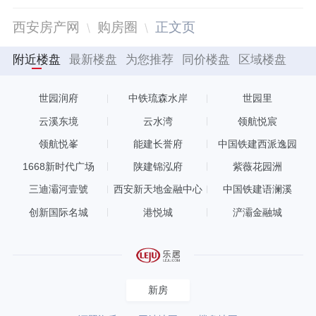
西安房产网
购房圈
正文页
附近楼盘
最新楼盘
为您推荐
同价楼盘
区域楼盘
世园润府
中铁琉森水岸
世园里
云溪东境
云水湾
领航悦宸
领航悦峯
能建长誉府
中国铁建西派逸园
1668新时代广场
陕建锦泓府
紫薇花园洲
三迪灞河壹號
西安新天地金融中心
中国铁建语澜溪
创新国际名城
港悦城
浐灞金融城
新房