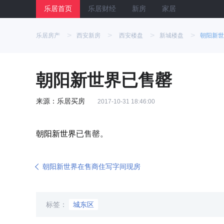
乐居首页
乐居财经
新房
家居
>
>
>
>
乐居房产
西安新房
西安楼盘
新城楼盘
朝阳新世
朝阳新世界已售罄
来源：乐居买房
2017-10-31 18:46:00
朝阳新世界
已售罄。
朝阳新世界在售商住写字间现房
标签：
城东区