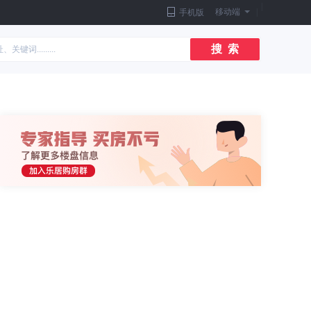
|
移动端
|
手机版
搜 索