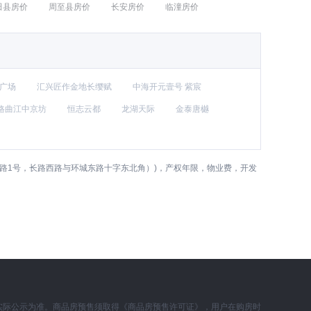
田县房价
周至县房价
长安房价
临潼房价
广场
汇兴匠作金地长缨赋
中海开元壹号 紫宸
格曲江中京坊
恒志云都
龙湖天际
金泰唐樾
路1号，长路西路与环城东路十字东北角）)，产权年限，物业费，开发
实际公示为准。商品房预售须取得《商品房预售许可证》，用户在购房时