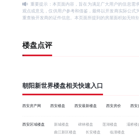
重要提示：本页面内容，旨在为满足广大用户的信息需
观点或意见，仅供用户参考和借鉴，最终以开发商实际公式
重查验开发商的证件信息。本页面所提到的房屋面积如无特
楼盘点评
朝阳新世界
楼盘相关快速入口
西安房产网
西安楼盘
西安最新楼盘
西安房价
西安
西安区域楼盘
新城楼盘
碑林楼盘
莲湖楼盘
灞桥楼
曲江新区楼盘
长安楼盘
临潼楼盘