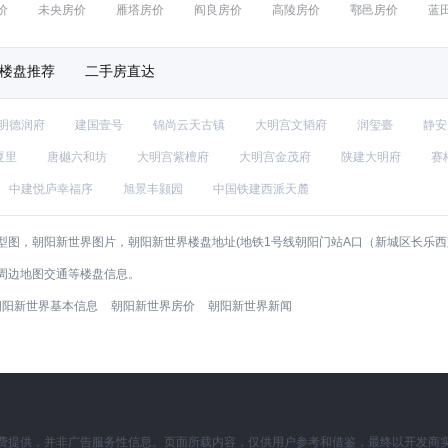
价
未央房价
雁塔房价
阎良房价
高陵房价
鄠邑房价
蓝
楼盘推荐
二手房直达
明德润府
建国壹号
锦尚云天古镇
大明宫文韬府
润玺臺
静安
夏里
唐樾六和坊
大明宫紫檀府
大明宫金茂府
陕建大明府
赛
中建悦庐幸福序
旭景丰颢园
中国铁建西派天麓
图，朝阳新世界图片，朝阳新世界楼盘地址(地铁1号线朝阳门站A口（新城区长乐西
周边地图交通等楼盘信息。
朝阳新世界基本信息
朝阳新世界房价
朝阳新世界新闻
费提供，并非广告服务性信息。页面所载内容，仅供用户参考和借鉴，最终以开发商