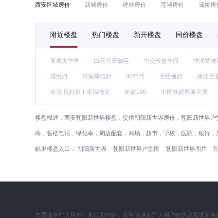
西安区域房价
新城房价
碑林房价
莲湖房价
灞桥房
附近楼盘
热门楼盘
新开楼盘
同价楼盘
复地大华里
白云兴庆御苑
中交长盈华府
华润置地
璞悦府
璟宸尊域府
80年代
元熙樾府
曲江启
金茂 贝好家丨幸福晓棠
钜益100
中国铁建西派天著
楼盘概述：
西安朝阳新世界楼盘，提供朝阳新世界房价，朝阳新世界户型
商，售楼电话，绿化率，周边配套，商场，超市，学校，医院，银行，
触屏楼盘入口：
朝阳新世界
朝阳新世界户型图
朝阳新世界图片
郑重提示广大用户：本页面内容，旨在为满足广大用户的信息需求而免