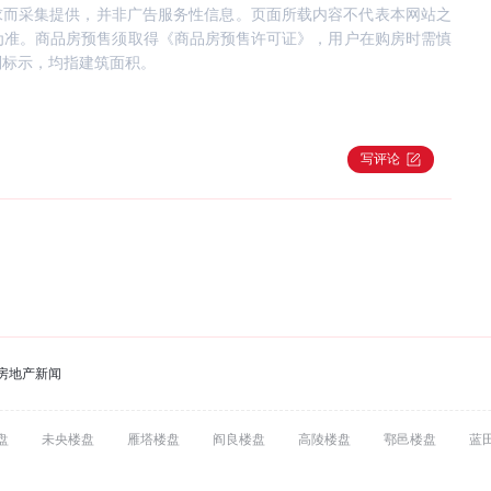
求而采集提供，并非广告服务性信息。页面所载内容不代表本网站之
为准。商品房预售须取得《商品房预售许可证》，用户在购房时需慎
别标示，均指建筑面积。
写评论
房地产新闻
盘
未央楼盘
雁塔楼盘
阎良楼盘
高陵楼盘
鄠邑楼盘
蓝