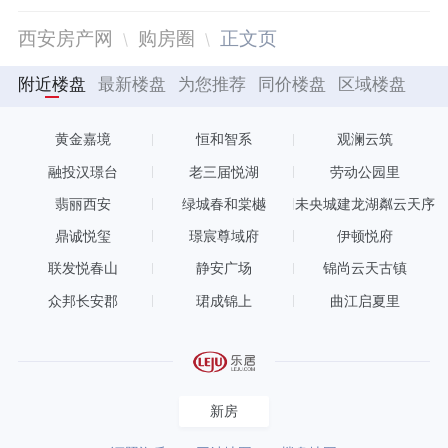
西安房产网
购房圈
正文页
附近楼盘
最新楼盘
为您推荐
同价楼盘
区域楼盘
黄金嘉境
恒和智系
观澜云筑
融投汉璟台
老三届悦湖
劳动公园里
翡丽西安
绿城春和棠樾
未央城建龙湖粼云天序
鼎诚悦玺
璟宸尊域府
伊顿悦府
联发悦春山
静安广场
锦尚云天古镇
众邦长安郡
珺成锦上
曲江启夏里
新房