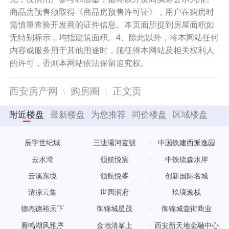
商品房预售须取得《商品房预售许可证》，用户在购房时
需慎重查验开发商的证件信息。本页面所提到房屋面积如
无特别标示，均指建筑面积。4、除此以外，将本网站任何
内容或服务用于其他用途时，须征得本网站及相关权利人
的许可，否则本网站依法保留追究权。
西安房产网
购房圈
正文页
附近楼盘
最新楼盘
为您推荐
同价楼盘
区域楼盘
辰宇世纪城
三迪灞河壹號
中国铁建西派逸园
云水湾
领航悦宸
中铁琉森水岸
云溪东境
领航悦峯
创新国际名城
清凉云集
世园润府
玖境逸栈
德杰德裕天下
御锦城星茂
御锦城壹街商业
雁鸣湖风雅序
金地清峯上
西安新天地金融中心