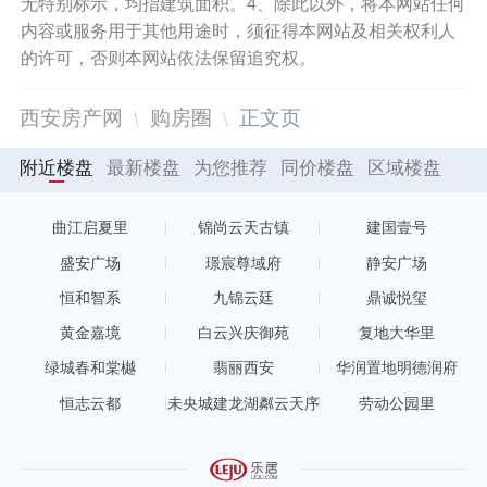
无特别标示，均指建筑面积。4、除此以外，将本网站任何
内容或服务用于其他用途时，须征得本网站及相关权利人
的许可，否则本网站依法保留追究权。
西安房产网
购房圈
正文页
附近楼盘
最新楼盘
为您推荐
同价楼盘
区域楼盘
曲江启夏里
锦尚云天古镇
建国壹号
盛安广场
璟宸尊域府
静安广场
恒和智系
九锦云廷
鼎诚悦玺
黄金嘉境
白云兴庆御苑
复地大华里
绿城春和棠樾
翡丽西安
华润置地明德润府
恒志云都
未央城建龙湖粼云天序
劳动公园里