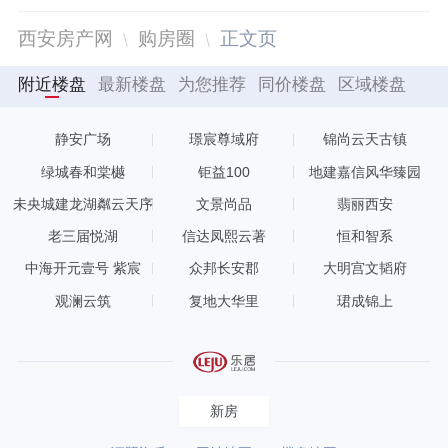
西安房产网
购房圈
正文页
附近楼盘
最新楼盘
为您推荐
同价楼盘
区域楼盘
静安广场
璟宸尊域府
锦尚云天古镇
绿城春和棠樾
钜益100
地建嘉信风华臻园
未央城建龙湖粼云天序
文景尚品
翡丽西安
老三届悦湖
信达凤熙云著
恒和智系
中海开元壹号 紫宸
众邦长安郡
大明宫文韬府
观澜云筑
复地大华里
珺成锦上
新房