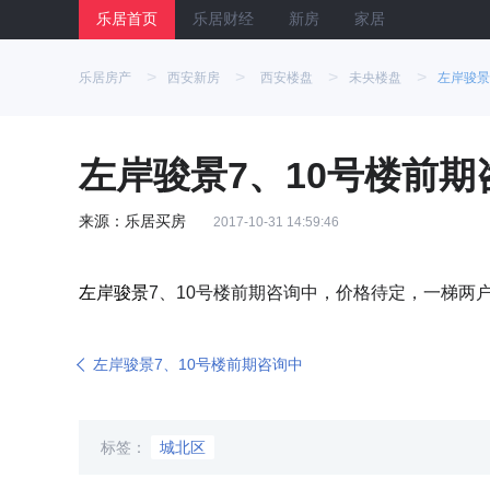
乐居首页
乐居财经
新房
家居
>
>
>
>
乐居房产
西安新房
西安楼盘
未央楼盘
左岸骏景
左岸骏景7、10号楼前期
来源：乐居买房
2017-10-31 14:59:46
左岸骏景
7、10号楼前期咨询中，价格待定，一梯两户
左岸骏景7、10号楼前期咨询中
标签：
城北区