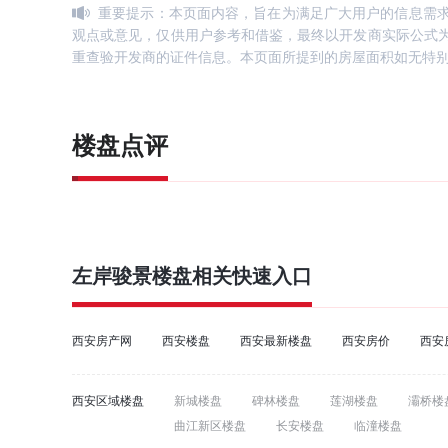
重要提示：本页面内容，旨在为满足广大用户的信息需
观点或意见，仅供用户参考和借鉴，最终以开发商实际公式
重查验开发商的证件信息。本页面所提到的房屋面积如无特
楼盘点评
左岸骏景
楼盘相关快速入口
西安房产网
西安楼盘
西安最新楼盘
西安房价
西安
西安区域楼盘
新城楼盘
碑林楼盘
莲湖楼盘
灞桥楼
曲江新区楼盘
长安楼盘
临潼楼盘