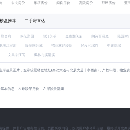
价
未央房价
雁塔房价
阎良房价
高陵房价
鄠邑房价
蓝
楼盘推荐
二手房直达
颐合府
保亿润园
绿汀芳菲
金泰瀚阅府
朗诗百贤庭
隆源时代
龙湖江宸府
隆源国际城
招商林屿缦岛
经发和瑞府
中建璟瑞
文昌临江阅
枫林九溪清溪
左岸骏景图片，左岸骏景楼盘地址(秦汉大道与北辰大道十字西南)，产权年限，物业
景基本信息
左岸骏景房价
左岸骏景新闻
费提供，并非广告服务性信息。页面所载内容，仅供用户参考和借鉴，最终以开发商