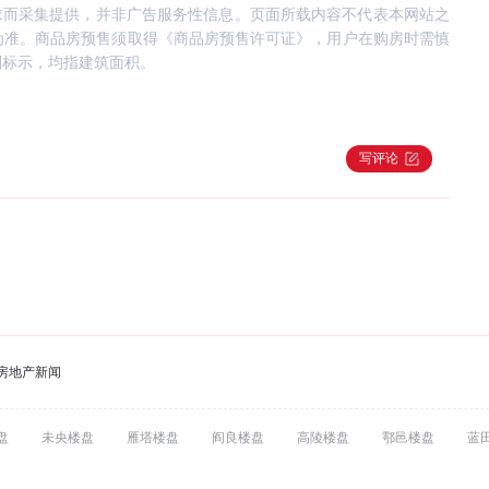
求而采集提供，并非广告服务性信息。页面所载内容不代表本网站之
为准。商品房预售须取得《商品房预售许可证》，用户在购房时需慎
别标示，均指建筑面积。
写评论
房地产新闻
盘
未央楼盘
雁塔楼盘
阎良楼盘
高陵楼盘
鄠邑楼盘
蓝