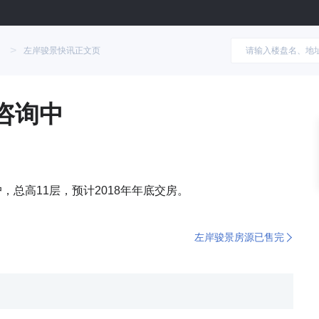
>
左岸骏景快讯正文页
咨询中
，总高11层，预计2018年年底交房。
左岸骏景房源已售完