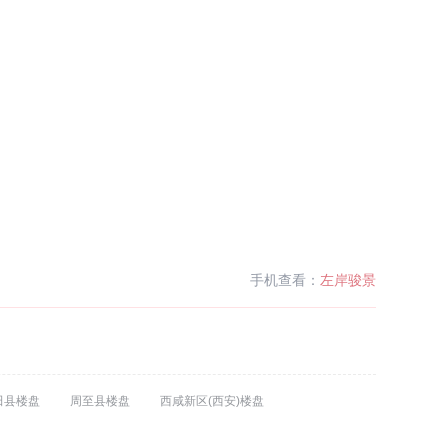
手机查看：
左岸骏景
田县楼盘
周至县楼盘
西咸新区(西安)楼盘