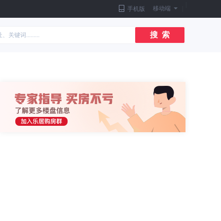
|
移动端
|
手机版
搜 索