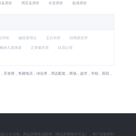
田县房价
周至县房价
长安房价
临潼房价
ONE
融投誉璟台
宝石华府
招商西安序
枫林九溪漪溪
正荣峯尚里
钛茂公馆
费，开发商，售楼电话，绿化率，周边配套，商场，超市，学校，医院，
实际公示为准。商品房预售须取得《商品房预售许可证》，用户在购房时