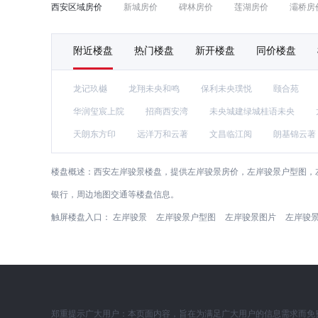
西安区域房价
新城房价
碑林房价
莲湖房价
灞桥房
附近楼盘
热门楼盘
新开楼盘
同价楼盘
龙记玖樾
龙翔未央和鸣
保利未央璞悦
颐合苑
华润玺宸上院
招商西安湾
未央城建绿城桂语未央
天朗东方印
远洋万和云著
文昌临江阅
朗基锦云著
楼盘概述：
西安左岸骏景楼盘，提供左岸骏景房价，左岸骏景户型图，
银行，周边地图交通等楼盘信息。
触屏楼盘入口：
左岸骏景
左岸骏景户型图
左岸骏景图片
左岸骏
郑重提示广大用户：本页面内容，旨在为满足广大用户的信息需求而免