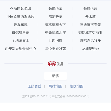
创新国际名城
领航悦峯
领航悦宸
中国铁建西派逸园
清凉云集
云水湾
云溪东境
德杰德裕天下
三迪灞河壹號
御锦城星茂
中铁琉森水岸
御锦城壹街商业
金地清峯上
世园润府
雁鸣湖风雅序
西安新天地金融中心
星悦书香雅苑
龙湖砚熙台
新房
证照资质
网站地图
楼盘地图
京ICP证B2-20180524号 京公安备案11010502039463号