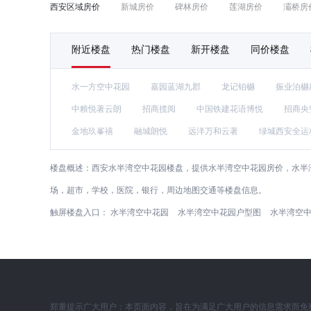
西安区域房价
新城房价
碑林房价
莲湖房价
灞桥房
附近楼盘
热门楼盘
新开楼盘
同价楼盘
水一方空中花园
嘉园蓝湖九郡
龙记铂樾
振业泊樾
中粮悦著云朗
招商揽阅
中国铁建花语博悦
招商央
金地玖峯禧
融城朗悦
远洋万和云著
绿城西安全运
楼盘概述：
西安水半湾空中花园楼盘，提供水半湾空中花园房价，水半
场，超市，学校，医院，银行，周边地图交通等楼盘信息。
触屏楼盘入口：
水半湾空中花园
水半湾空中花园户型图
水半湾空
郑重提示广大用户：本页面内容，旨在为满足广大用户的信息需求而免