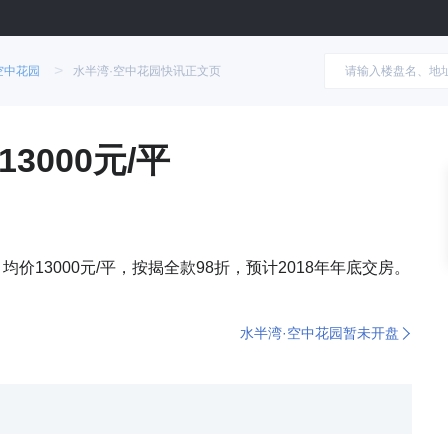
>
空中花园
水半湾·空中花园快讯正文页
000元/平
均价13000元/平，按揭全款98折，预计2018年年底交房。
水半湾·空中花园暂未开盘