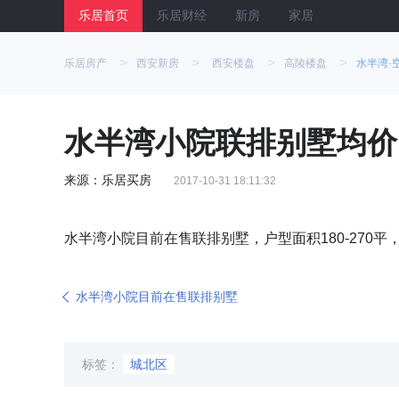
乐居首页
乐居财经
新房
家居
>
>
>
>
乐居房产
西安新房
西安楼盘
高陵楼盘
水半湾·
水半湾小院联排别墅均价13
来源：乐居买房
2017-10-31 18:11:32
水半湾小院目前在售联排别墅，户型面积180-270平，
水半湾小院目前在售联排别墅
标签：
城北区