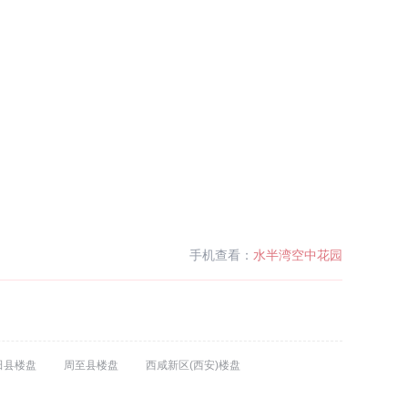
手机查看：
水半湾空中花园
田县楼盘
周至县楼盘
西咸新区(西安)楼盘