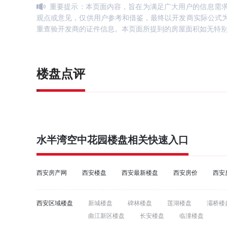
重要提示：本页面内容，旨在为满足广大用户的信息需
观点或意见，仅供用户参考和借鉴，最终以开发商实际公式
重查验开发商的证件信息。本页面所提到的房屋面积如无特
楼盘点评
水半湾空中花园
楼盘相关快速入口
西安房产网
西安楼盘
西安最新楼盘
西安房价
西安
西安区域楼盘
新城楼盘
碑林楼盘
莲湖楼盘
灞桥楼
曲江新区楼盘
长安楼盘
临潼楼盘