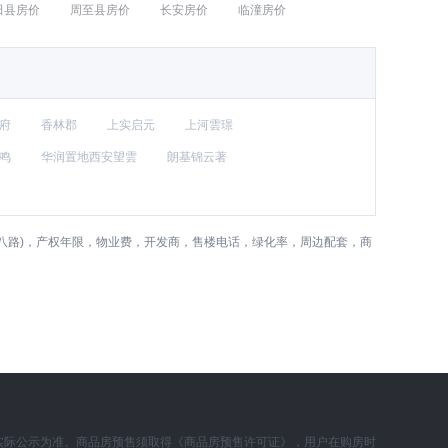
田县房价
周至县房价
长安房价
临潼房价
府
香林郡
上实启元
上河雲璟
鸣
华润置地西安望雲
朗基锦云著
八路)，产权年限，物业费，开发商，售楼电话，绿化率，周边配套，商
实际公示为准。商品房预售须取得《商品房预售许可证》，用户在购房时