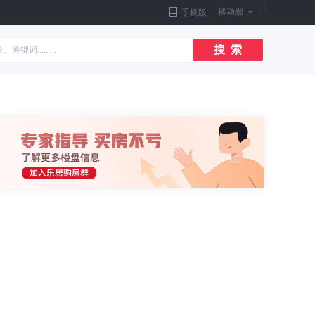
|
移动端
|
手机版
搜 索