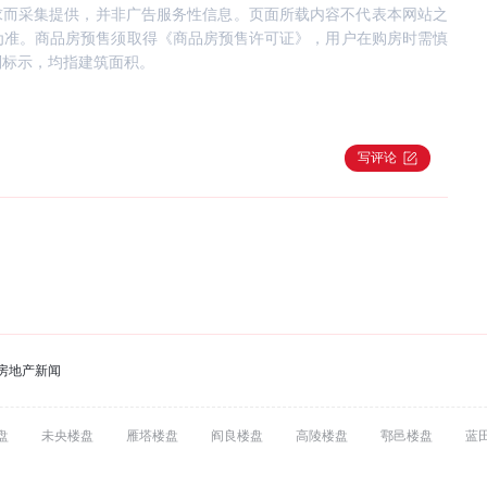
求而采集提供，并非广告服务性信息。页面所载内容不代表本网站之
为准。商品房预售须取得《商品房预售许可证》，用户在购房时需慎
别标示，均指建筑面积。
写评论
房地产新闻
盘
未央楼盘
雁塔楼盘
阎良楼盘
高陵楼盘
鄠邑楼盘
蓝