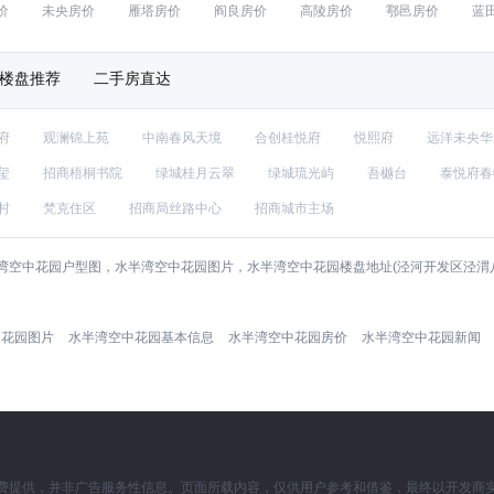
价
未央房价
雁塔房价
阎良房价
高陵房价
鄠邑房价
蓝
楼盘推荐
二手房直达
府
观澜锦上苑
中南春风天境
合创桂悦府
悦熙府
远洋未央华
玺
招商梧桐书院
绿城桂月云翠
绿城琉光屿
吾樾台
泰悦府春
村
梵克住区
招商局丝路中心
招商城市主场
湾空中花园户型图，水半湾空中花园图片，水半湾空中花园楼盘地址(泾河开发区泾渭
中花园图片
水半湾空中花园基本信息
水半湾空中花园房价
水半湾空中花园新闻
费提供，并非广告服务性信息。页面所载内容，仅供用户参考和借鉴，最终以开发商