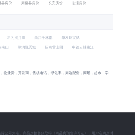
田县房价
周至县房价
长安房价
临潼房价
科为揽月臺
曲江千林郡
华发锦宸赋
映南山
鹏润悦秀城
招商雲山間
中铁云岫曲江
限，物业费，开发商，售楼电话，绿化率，周边配套，商场，超市，学
实际公示为准。商品房预售须取得《商品房预售许可证》，用户在购房时