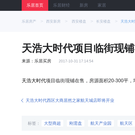
乐居首页
乐居财经
新房
家居
>
>
>
>
乐居房产
西安新房
西安楼盘
长安楼盘
天浩大时
天浩大时代项目临街现铺
来源：乐居买房
2017-10-31 17:14:54
天浩大时代
项目临街现铺在售，房源面积20-300平，均
天浩大时代西区大商居然之家航天城店即将开业
标签：
大型商超
刚需盘
航天产业园
航天区