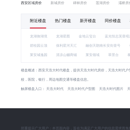
西安区域房价
新城房价
碑林房价
莲湖房价
灞桥房
附近楼盘
热门楼盘
新开楼盘
同价楼盘
龙湖御湖境
龙湖星图
金地云玺台
蓝光恒志芙蓉覌
碧桂园云顶
保利星河天汇
融创天朗南长安街壹号
莱安城逸园
清凉山樾商铺
莱安领域
翠景台
楼盘概述：
西安天浩大时代楼盘，提供天浩大时代房价，天浩大时代户
校，医院，银行，周边地图交通等楼盘信息。
触屏楼盘入口：
天浩大时代
天浩大时代户型图
天浩大时代图片
郑重提示广大用户：本页面内容，旨在为满足广大用户的信息需求而免