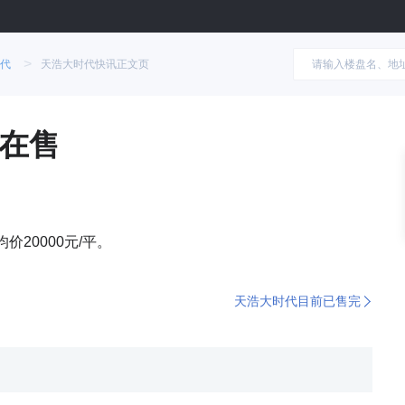
>
代
天浩大时代快讯正文页
在售
价20000元/平。
天浩大时代目前已售完