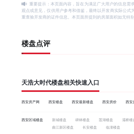
重要提示：本页面内容，旨在为满足广大用户的信息需
观点或意见，仅供用户参考和借鉴，最终以开发商实际公式
重查验开发商的证件信息。本页面所提到的房屋面积如无特
楼盘点评
天浩大时代
楼盘相关快速入口
西安房产网
西安楼盘
西安最新楼盘
西安房价
西安
西安区域楼盘
新城楼盘
碑林楼盘
莲湖楼盘
灞桥楼
曲江新区楼盘
长安楼盘
临潼楼盘