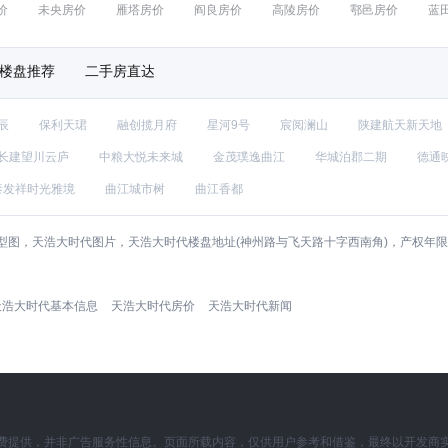
价
未央房价
雁塔房价
阎良房价
高陵房价
鄠邑房价
蓝
楼盘推荐
二手房直达
辰
保利天珺
融创揽月府
星河9号
宸阅澜山
陕建航天新天地
长建望川云庐
中粮大悦未来城
金茂璞逸曲江
华城泊郡二期
德通
泰发祥时光雅境
曲江城市树
曲江香都
型图，天浩大时代图片，天浩大时代楼盘地址(神州路与飞天路十字西南角)，产权年
天浩大时代基本信息
天浩大时代房价
天浩大时代新闻
费提供，并非广告服务性信息。页面所载内容，仅供用户参考和借鉴，最终以开发商