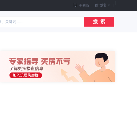
|
移动端
|
手机版
搜 索