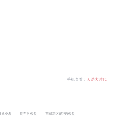
手机查看：
天浩大时代
田县楼盘
周至县楼盘
西咸新区(西安)楼盘