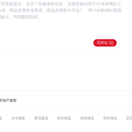
求而采集提供，并非广告服务性信息。页面所载内容不代表本网站之
为准。商品房预售须取得《商品房预售许可证》，用户在购房时需慎
别标示，均指建筑面积。
写评论
房地产新闻
盘
未央楼盘
雁塔楼盘
阎良楼盘
高陵楼盘
鄠邑楼盘
蓝