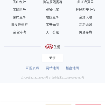
香山红叶
信达雁熙雲著
曲江启夏里
荣民玖号
鼎诚悦玺
环球西安中心
荣民壹号
建国壹号
金辉天颂
泰发祥檀府
荣安光圈
高新诚园
金色港湾
天一公馆
黄金嘉境
新房
证照资质
网站地图
楼盘地图
京ICP证B2-20180524号 京公安备案11010502039463号