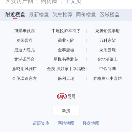
西安房产网
购房圈
正文页
附近楼盘
最新楼盘
为您推荐
同价楼盘
区域楼盘
旭景丰颢园
中建悦庐幸福序
龙腾铂悦学府
奥园誉府
霸业云阶
万科东望
启迪大院儿
金泰唐樾
龙湖云璟
龙湖砚熙台
星悦书香雅苑
金地清峯上
雁鸣湖风雅序
金茂 贝好家丨幸福晓
中铁阅湖
棠
金茂璞逸东方
保利天瑞
赛格曲江中京坊
新房
证照资质
网站地图
楼盘地图