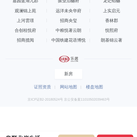
嘉园蓝湖九郡
振业泊樾府
龙记铂樾
观澜锦上苑
远洋未央华府
上实启元
上河雲璟
招商央玺
香林郡
合创桂悦府
中粮悦著云朗
悦熙府
招商揽阅
中国铁建花语博悦
朗基锦云著
新房
证照资质
网站地图
楼盘地图
京ICP证B2-20180524号 京公安备案11010502039463号