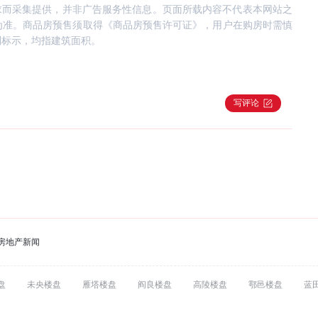
求而采集提供，并非广告服务性信息。页面所载内容不代表本网站之
为准。商品房预售须取得《商品房预售许可证》，用户在购房时需慎
别标示，均指建筑面积。
写评论
房地产新闻
盘
未央楼盘
雁塔楼盘
阎良楼盘
高陵楼盘
鄠邑楼盘
蓝