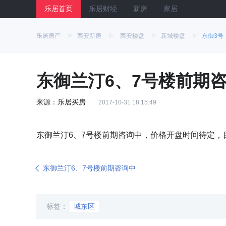
乐居首页
乐居财经
新房
家居
>
>
>
>
乐居房产
西安新房
西安楼盘
新城楼盘
东御3号
东御兰汀6、7号楼前期
来源：乐居买房
2017-10-31 18:15:49
东御兰汀6、7号楼前期咨询中，价格开盘时间待定，
东御兰汀6、7号楼前期咨询中
标签：
城东区