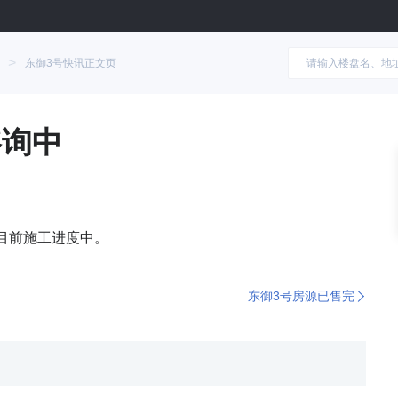
>
东御3号快讯正文页
咨询中
目前施工进度中。
东御3号房源已售完