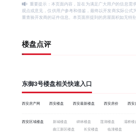
重要提示：本页面内容，旨在为满足广大用户的信息需
观点或意见，仅供用户参考和借鉴，最终以开发商实际公式
重查验开发商的证件信息。本页面所提到的房屋面积如无特
楼盘点评
东御3号
楼盘相关快速入口
西安房产网
西安楼盘
西安最新楼盘
西安房价
西安
西安区域楼盘
新城楼盘
碑林楼盘
莲湖楼盘
灞桥楼
曲江新区楼盘
长安楼盘
临潼楼盘