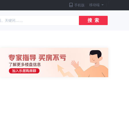
|
移动端
|
手机版
搜 索