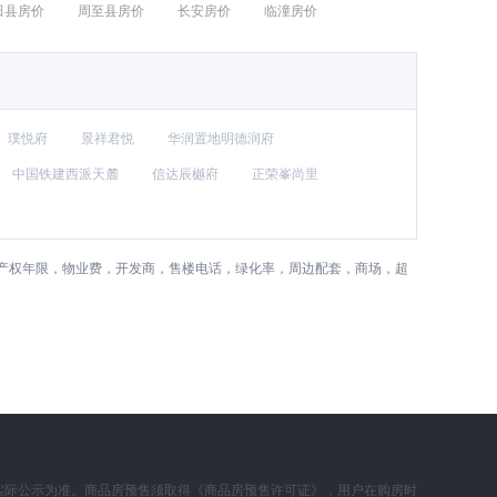
田县房价
周至县房价
长安房价
临潼房价
璞悦府
景祥君悦
华润置地明德润府
中国铁建西派天麓
信达辰樾府
正荣峯尚里
)，产权年限，物业费，开发商，售楼电话，绿化率，周边配套，商场，超
实际公示为准。商品房预售须取得《商品房预售许可证》，用户在购房时