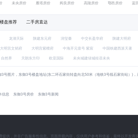
价
未央房价
雁塔房价
阎良房价
高陵房价
鄠邑房价
蓝
楼盘推荐
二手房直达
龙湖天际
陕建东元府
润玺臺
中交长盈华府
陕建大明府
大明宫文韬府
大明宫紫檀府
中海开元壹号 紫宸
中国铁建西派天著
自然界
天朗东方印
欧亚国际
未央城建绿城桂语未央
御3号图片，东御3号楼盘地址(东二环石家街转盘向北50米（地铁3号线石家街站）
本信息
东御3号房价
东御3号新闻
费提供，并非广告服务性信息。页面所载内容，仅供用户参考和借鉴，最终以开发商