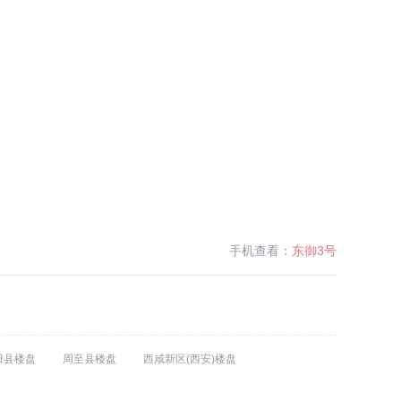
手机查看：
东御3号
田县楼盘
周至县楼盘
西咸新区(西安)楼盘