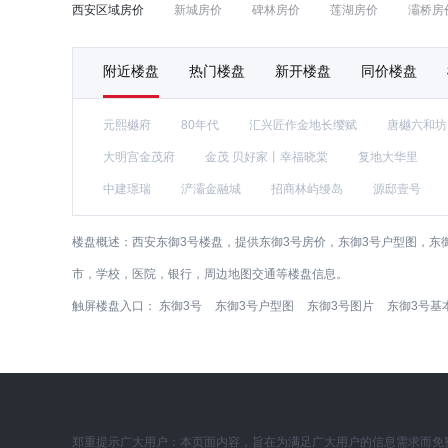
西安区域房价
新城房价
碑林房价
莲湖房价
灞桥房
附近楼盘
热门楼盘
新开楼盘
同价楼盘
元熙樾府
80年代
汇兴匠作金地长缨赋
唐樾六和坊
大明宫金茂府
金茂 贝好家丨幸福晓棠
复地大华里
中建璟瑞
浐灞金融城
招商林屿缦岛
源邸壹号
楼盘概述：
西安东御3号楼盘，提供东御3号房价，东御3号户型图，东
市，学校，医院，银行，周边地图交通等楼盘信息。
触屏楼盘入口：
东御3号
东御3号户型图
东御3号图片
东御3号基
郑重提示广大用户：本页面内容，旨在为满足广大用户的信息需求而免