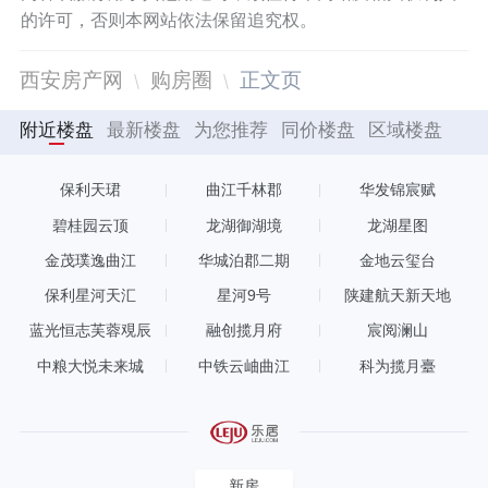
的许可，否则本网站依法保留追究权。
西安房产网
购房圈
正文页
附近楼盘
最新楼盘
为您推荐
同价楼盘
区域楼盘
保利天珺
曲江千林郡
华发锦宸赋
碧桂园云顶
龙湖御湖境
龙湖星图
金茂璞逸曲江
华城泊郡二期
金地云玺台
保利星河天汇
星河9号
陕建航天新天地
蓝光恒志芙蓉覌辰
融创揽月府
宸阅澜山
中粮大悦未来城
中铁云岫曲江
科为揽月臺
新房