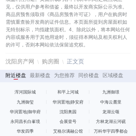
见，仅供用户参考和借鉴，最终以开发商实际公示为准。
商品房预售须取得《商品房预售许可证》，用户在购房时
需慎重查验开发商的证件信息。本页面所提到房屋面积如
无特别标示，均指建筑面积。4、除此以外，将本网站任何
内容或服务用于其他用途时，须征得本网站及相关权利人
的许可，否则本网站依法保留追究权。
沈阳房产网
购房圈
正文页
附近楼盘
最新楼盘
为您推荐
同价楼盘
区域楼盘
浑河国际城
和平上河城
九洲御璟
九洲御玺
华润置地|静安府
中海云麓里
华润置地|御华府
沈阳奥园
龙湖云颂
永同昌长白峯境
会展壹号
方林龙湖云河砚
华发四季
艾格尔满融公馆
万科华宇四季都会