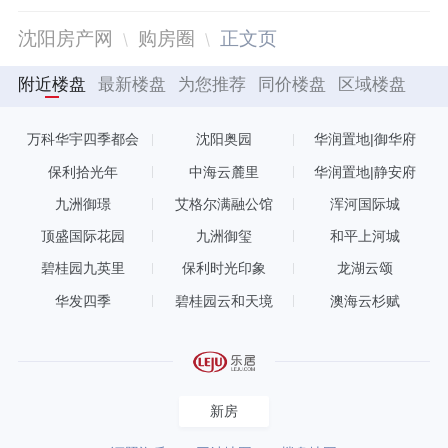
沈阳房产网
购房圈
正文页
附近楼盘
最新楼盘
为您推荐
同价楼盘
区域楼盘
万科华宇四季都会
沈阳奥园
华润置地|御华府
保利拾光年
中海云麓里
华润置地|静安府
九洲御璟
艾格尔满融公馆
浑河国际城
顶盛国际花园
九洲御玺
和平上河城
碧桂园九英里
保利时光印象
龙湖云颂
华发四季
碧桂园云和天境
澳海云杉赋
新房