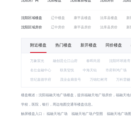
沈阳房产网
沈阳楼盘
沈阳最新楼盘
沈阳房价
沈阳
沈阳区域楼盘
辽中楼盘
康平县楼盘
法库县楼盘
新
沈阳区域房价
辽中房价
康平县房价
法库县房价
新
附近楼盘
热门楼盘
新开楼盘
同价楼盘
万象宸光
融创昆仑江山府
春晖尚居
沈阳环球港湾
名仕金融中心
联美玺悦
中海天钻
市府和鸿广场
世纪嘉德学府
茂业金廊壹号
万锦红树湾
万科雲樾
楼盘概述：
沈阳福融天地广场楼盘，提供福融天地广场房价，福融天地
学校，医院，银行，周边地图交通等楼盘信息。
触屏楼盘入口：
福融天地广场
福融天地广场户型图
福融天地广场