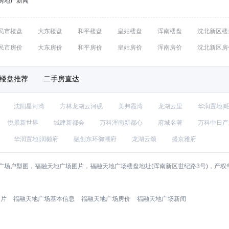
房地产新闻
民市楼盘
大东楼盘
和平楼盘
皇姑楼盘
浑南楼盘
沈北新区楼
民市房价
大东房价
和平房价
皇姑房价
浑南房价
沈北新区房
楼盘推荐
二手房直达
沈阳星河湾
方林龙湖云河砚
美弗霞湾
龙湖云里
华润置地|
悦景新世界
城建新都会
万科浑南新都心
府城名著
万科中日产
华润置地|润樾府
融创东环御潮府
龙湖云颂
盛京雅府
广场户型图，福融天地广场图片，福融天地广场楼盘地址(浑南新区世纪路3号)，产
图片
福融天地广场基本信息
福融天地广场房价
福融天地广场新闻