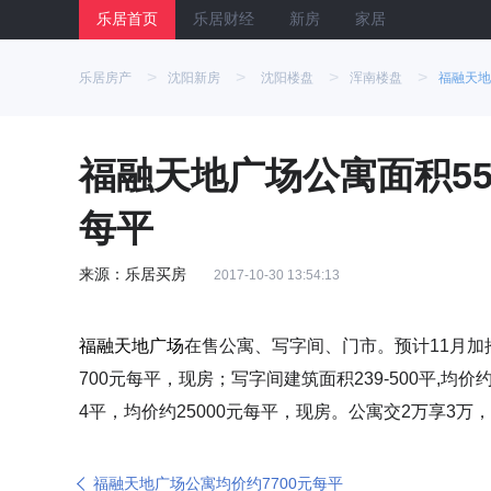
乐居首页
乐居财经
新房
家居
>
>
>
>
乐居房产
沈阳新房
沈阳楼盘
浑南楼盘
福融天地
福融天地广场公寓面积55-9
每平
来源：乐居买房
2017-10-30 13:54:13
福融天地广场
在售公寓、写字间、门市。预计11月加推公
700元每平，现房；写字间建筑面积239-500平,均价约
4平，均价约25000元每平，现房。公寓交2万享3万
福融天地广场公寓均价约7700元每平