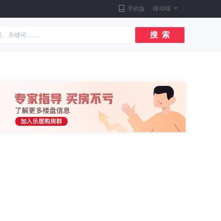
|
移动端
|
手机版
搜 索