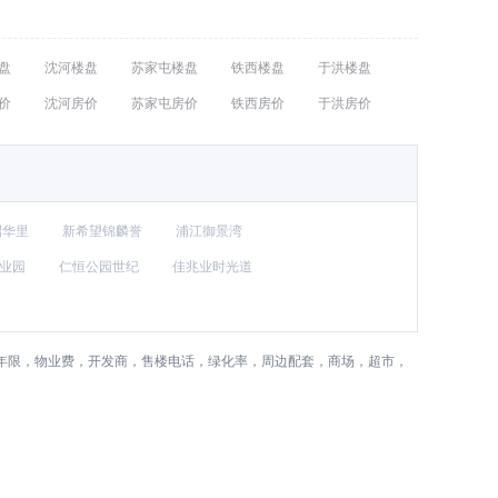
盘
沈河楼盘
苏家屯楼盘
铁西楼盘
于洪楼盘
价
沈河房价
苏家屯房价
铁西房价
于洪房价
昭华里
新希望锦麟誉
浦江御景湾
业园
仁恒公园世纪
佳兆业时光道
权年限，物业费，开发商，售楼电话，绿化率，周边配套，商场，超市，