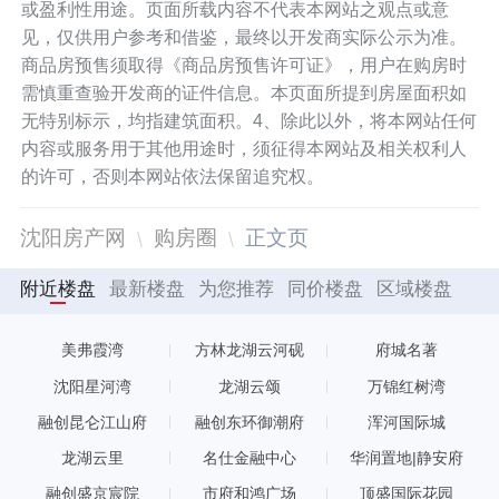
或盈利性用途。页面所载内容不代表本网站之观点或意
见，仅供用户参考和借鉴，最终以开发商实际公示为准。
商品房预售须取得《商品房预售许可证》，用户在购房时
需慎重查验开发商的证件信息。本页面所提到房屋面积如
无特别标示，均指建筑面积。4、除此以外，将本网站任何
内容或服务用于其他用途时，须征得本网站及相关权利人
的许可，否则本网站依法保留追究权。
沈阳房产网
购房圈
正文页
附近楼盘
最新楼盘
为您推荐
同价楼盘
区域楼盘
美弗霞湾
方林龙湖云河砚
府城名著
沈阳星河湾
龙湖云颂
万锦红树湾
融创昆仑江山府
融创东环御潮府
浑河国际城
龙湖云里
名仕金融中心
华润置地|静安府
融创盛京宸院
市府和鸿广场
顶盛国际花园