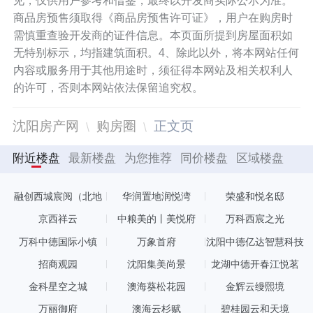
见，仅供用户参考和借鉴，最终以开发商实际公示为准。
商品房预售须取得《商品房预售许可证》，用户在购房时
需慎重查验开发商的证件信息。本页面所提到房屋面积如
无特别标示，均指建筑面积。4、除此以外，将本网站任何
内容或服务用于其他用途时，须征得本网站及相关权利人
的许可，否则本网站依法保留追究权。
沈阳房产网
购房圈
正文页
附近楼盘
最新楼盘
为您推荐
同价楼盘
区域楼盘
融创西城宸阅（北地
华润置地润悦湾
荣盛和悦名邸
块）
京西祥云
中粮美的丨美悦府
万科西宸之光
万科中德国际小镇
万象首府
沈阳中德亿达智慧科技
城信创产业园A区
招商观园
沈阳集美尚景
龙湖中德开春江悦茗
金科星空之城
澳海葵松花园
金辉云缦熙境
万丽御府
澳海云杉赋
碧桂园云和天境