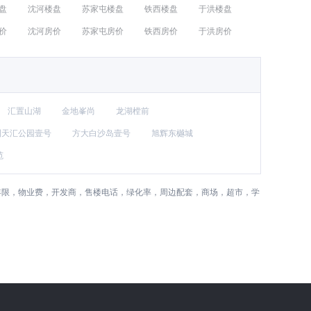
盘
沈河楼盘
苏家屯楼盘
铁西楼盘
于洪楼盘
价
沈河房价
苏家屯房价
铁西房价
于洪房价
汇置山湖
金地峯尚
龙湖樘前
利天汇公园壹号
方大白沙岛壹号
旭辉东樾城
范
年限，物业费，开发商，售楼电话，绿化率，周边配套，商场，超市，学