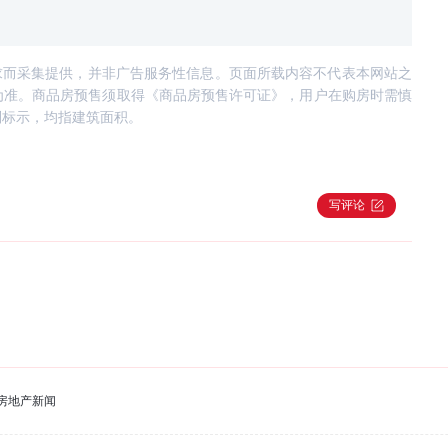
求而采集提供，并非广告服务性信息。页面所载内容不代表本网站之
为准。商品房预售须取得《商品房预售许可证》，用户在购房时需慎
别标示，均指建筑面积。
写评论
房地产新闻