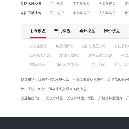
沈阳区域楼盘
辽中楼盘
康平县楼盘
法库县楼盘
新
沈阳区域房价
辽中房价
康平县房价
法库县房价
新
附近楼盘
热门楼盘
新开楼盘
同价楼盘
富友雅士居
越秀岄湖郡
沈阳富力星月湾
碧桂园锦
金科集美东方
龙湖双珑原著
新希望锦官天宸
中梁
旭辉東宸府
招商龙湖东望府
一方上河府
方大世纪
楼盘概述：
沈阳天恒森林里楼盘，提供天恒森林里房价，天恒森林里户
校，医院，银行，周边地图交通等楼盘信息。
触屏楼盘入口：
天恒森林里
天恒森林里户型图
天恒森林里图片