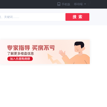
|
移动端
|
手机版
搜 索