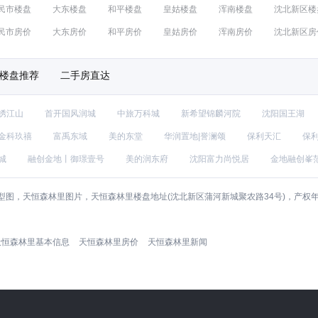
民市楼盘
大东楼盘
和平楼盘
皇姑楼盘
浑南楼盘
沈北新区楼
民市房价
大东房价
和平房价
皇姑房价
浑南房价
沈北新区房
楼盘推荐
二手房直达
绣江山
首开国风润城
中旅万科城
新希望锦麟河院
沈阳国王湖
金科玖禧
富禹东域
美的东堂
华润置地|誉澜颂
保利天汇
保
城
融创金地丨御璟壹号
美的润东府
沈阳富力尚悦居
金地融创峯
型图，天恒森林里图片，天恒森林里楼盘地址(沈北新区蒲河新城聚农路34号)，产权
天恒森林里基本信息
天恒森林里房价
天恒森林里新闻