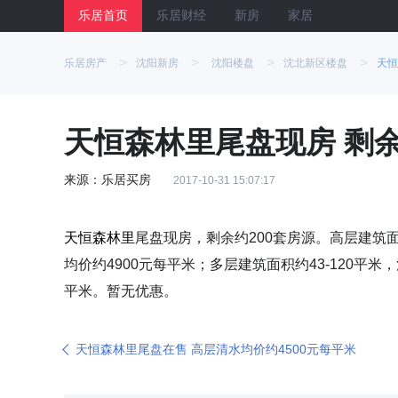
乐居首页
乐居财经
新房
家居
>
>
>
>
乐居房产
沈阳新房
沈阳楼盘
沈北新区楼盘
天恒
天恒森林里尾盘现房 剩余
来源：乐居买房
2017-10-31 15:07:17
天恒森林里
尾盘现房，剩余约200套房源。高层建筑面
均价约4900元每平米；多层建筑面积约43-120平米，
平米。暂无优惠。
天恒森林里尾盘在售 高层清水均价约4500元每平米