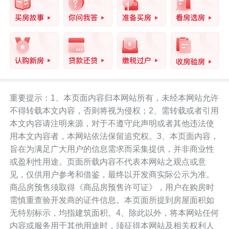
重要提示：1、本页面内容归本网站所有，未经本网站允许
不得转载本文内容，否则将视为侵权；2、需转载或者引用
本文内容请注明来源，对于不遵守此声明或者其他违法使
用本文内容者，本网站依法保留追究权。3、本页面内容，
旨在为满足广大用户的信息需求而采集提供，并非商业性
或盈利性用途。页面所载内容不代表本网站之观点或意
见，仅供用户参考和借鉴，最终以开发商实际公示为准。
商品房预售须取得《商品房预售许可证》，用户在购房时
需慎重查验开发商的证件信息。本页面所提到房屋面积如
无特别标示，均指建筑面积。4、除此以外，将本网站任何
内容或服务用于其他用途时，须征得本网站及相关权利人