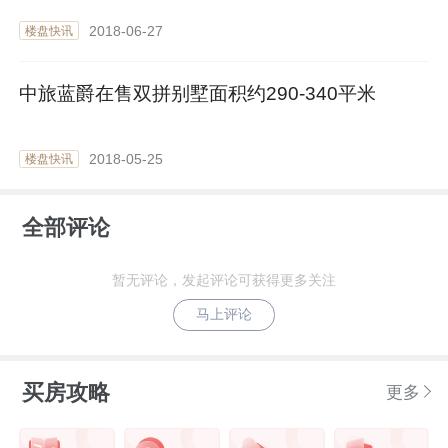
2018-06-27
楼盘快讯
中旅蓝爵在售双拼别墅面积约290-340平米
2018-05-25
楼盘快讯
全部评论
暂无评论，发起评论可获得更多关注
马上评论
买房攻略
更多