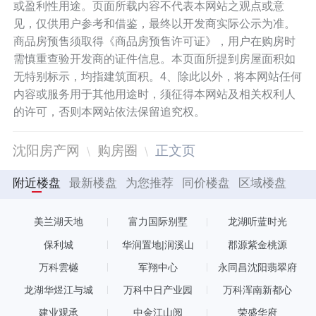
或盈利性用途。页面所载内容不代表本网站之观点或意
见，仅供用户参考和借鉴，最终以开发商实际公示为准。
商品房预售须取得《商品房预售许可证》，用户在购房时
需慎重查验开发商的证件信息。本页面所提到房屋面积如
无特别标示，均指建筑面积。4、除此以外，将本网站任何
内容或服务用于其他用途时，须征得本网站及相关权利人
的许可，否则本网站依法保留追究权。
沈阳房产网
购房圈
正文页
附近楼盘
最新楼盘
为您推荐
同价楼盘
区域楼盘
美兰湖天地
富力国际别墅
龙湖听蓝时光
保利城
华润置地|润溪山
郡源紫金桃源
万科雲樾
军翔中心
永同昌沈阳翡翠府
龙湖华煜江与城
万科中日产业园
万科浑南新都心
建业观承
中金江山阅
荣盛华府