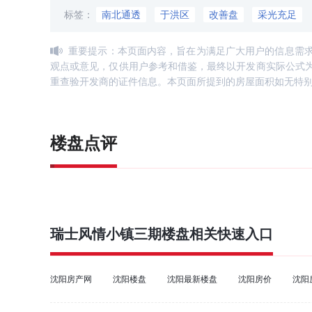
标签：
南北通透
于洪区
改善盘
采光充足
重要提示：本页面内容，旨在为满足广大用户的信息需
观点或意见，仅供用户参考和借鉴，最终以开发商实际公式
重查验开发商的证件信息。本页面所提到的房屋面积如无特
楼盘点评
瑞士风情小镇三期
楼盘相关快速入口
沈阳房产网
沈阳楼盘
沈阳最新楼盘
沈阳房价
沈阳