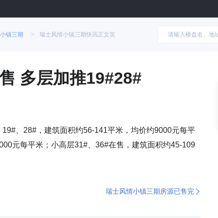
>
小镇三期
瑞士风情小镇三期快讯正文页
 多层加推19#28#
9#、28#，建筑面积约56-141平米，均价约9000元每平
00元每平米；小高层31#、36#在售，建筑面积约45-109
瑞士风情小镇三期房源已售完