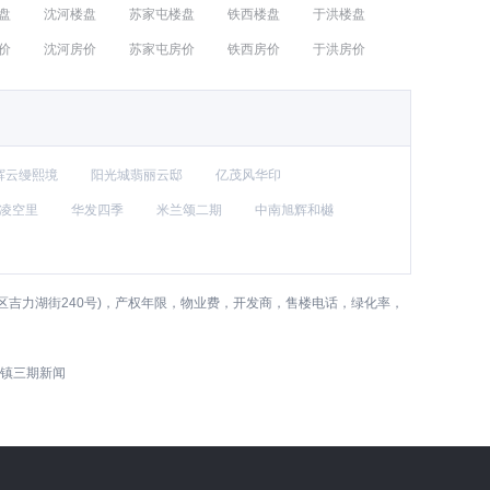
盘
沈河楼盘
苏家屯楼盘
铁西楼盘
于洪楼盘
价
沈河房价
苏家屯房价
铁西房价
于洪房价
辉云缦熙境
阳光城翡丽云邸
亿茂风华印
凌空里
华发四季
米兰颂二期
中南旭辉和樾
吉力湖街240号)，产权年限，物业费，开发商，售楼电话，绿化率，
镇三期新闻