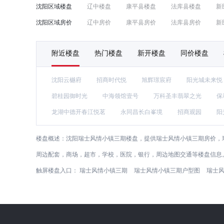
沈阳区域楼盘
辽中楼盘
康平县楼盘
法库县楼盘
新
沈阳区域房价
辽中房价
康平县房价
法库县房价
新
附近楼盘
热门楼盘
新开楼盘
同价楼盘
沈阳云樾府
招商时代悦
旭辉璟宸府
阳光城未来悦
碧桂园御时光
中海领馆壹号
万科圣丰翡翠之光
保
龙湖中德开春江悦茗
永同昌长白峯境
招商观园
阳
楼盘概述：
沈阳瑞士风情小镇三期楼盘，提供瑞士风情小镇三期房价，瑞
周边配套，商场，超市，学校，医院，银行，周边地图交通等楼盘信息
触屏楼盘入口：
瑞士风情小镇三期
瑞士风情小镇三期户型图
瑞士