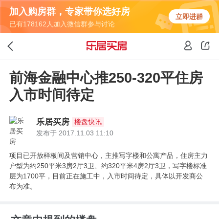
加入购房群，专家带你选好房
立即进群
已有178162人加入微信群参与讨论
前海金融中心推250-320平住房
入市时间待定
乐居买房
楼盘快讯
发布于 2017.11.03 11:10
项目已开放样板间及营销中心，主推写字楼和公寓产品，住房主力
户型为约250平米3房2厅3卫、约320平米4房2厅3卫，写字楼标准
层为1700平，目前正在施工中，入市时间待定，具体以开发商公
布为准。