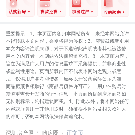
重要提示：1、本页面内容归本网站所有，未经本网站允许
不得转载本文内容，否则将视为侵权；2、需转载或者引用
本文内容请注明来源，对于不遵守此声明或者其他违法使
用本文内容者，本网站依法保留追究权。3、本页面内容，
旨在为满足广大用户的信息需求而采集提供，并非商业性
或盈利性用途。页面所载内容不代表本网站之观点或意
见，仅供用户参考和借鉴，最终以开发商实际公示为准。
商品房预售须取得《商品房预售许可证》，用户在购房时
需慎重查验开发商的证件信息。本页面所提到房屋面积如
无特别标示，均指建筑面积。4、除此以外，将本网站任何
内容或服务用于其他用途时，须征得本网站及相关权利人
的许可，否则本网站依法保留追究权。
深圳房产网
购房圈
正文页