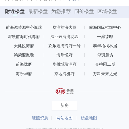
附近楼盘
最新楼盘
为您推荐
同价楼盘
区域楼盘
前海鸿荣源中心胤璞
华润前海大厦
前海国际枢纽中心
深铁前海时代尊府
深业云海湾花园
一湾臻邸
天健悦湾府
欢乐港湾海府一号
泰华梧桐林居
鸿荣源胤璇
海岸悦府
玺玥麓坊
前海珑庭
华侨城瑞湾府
金桃园二期
海乐华府
京地海樾府
万科未来之光
新房
证照资质
网站地图
楼盘地图