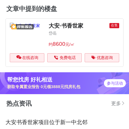
文章中提到的楼盘
大安·书香世家
在售
岱岳
8600
约
元/㎡
在线咨询
免费电话
优惠咨询
帮您找房 好礼相送
参与活动
获取专属置业报告 0元领3888元找房礼包
热点资讯
更多
大安书香世家项目位于新一中北邻