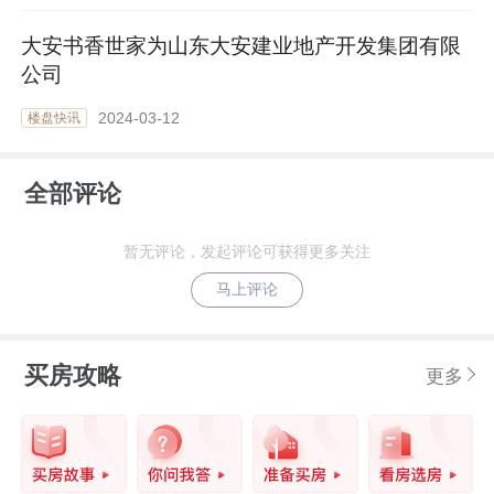
大安书香世家为山东大安建业地产开发集团有限
公司
2024-03-12
楼盘快讯
全部评论
暂无评论，发起评论可获得更多关注
马上评论
买房攻略
更多