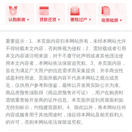
重要提示：1、本页面内容归本网站所有，未经本网站允许
不得转载本文内容，否则将视为侵权；2、需转载或者引用
本文内容请注明来源，对于不遵守此声明或者其他违法使
用本文内容者，本网站依法保留追究权。3、本页面内容，
旨在为满足广大用户的信息需求而采集提供，并非商业性
或盈利性用途。页面所载内容不代表本网站之观点或意
见，仅供用户参考和借鉴，最终以开发商实际公示为准。
商品房预售须取得《商品房预售许可证》，用户在购房时
需慎重查验开发商的证件信息。本页面所提到房屋面积如
无特别标示，均指建筑面积。4、除此以外，将本网站任何
内容或服务用于其他用途时，须征得本网站及相关权利人
的许可，否则本网站依法保留追究权。