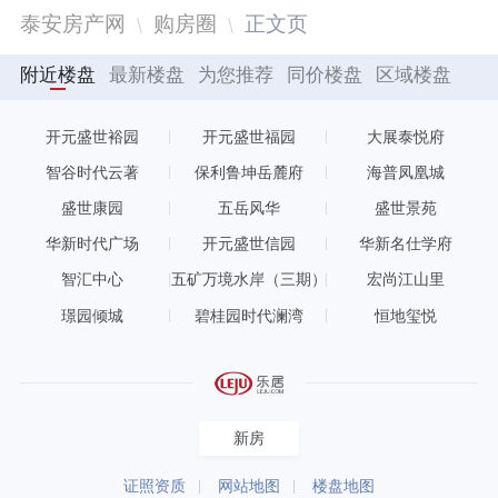
泰安房产网
购房圈
正文页
附近楼盘
最新楼盘
为您推荐
同价楼盘
区域楼盘
开元盛世裕园
开元盛世福园
大展泰悦府
智谷时代云著
保利鲁坤岳麓府
海普凤凰城
盛世康园
五岳风华
盛世景苑
华新时代广场
开元盛世信园
华新名仕学府
智汇中心
五矿万境水岸（三期）
宏尚江山里
璟园倾城
碧桂园时代澜湾
恒地玺悦
新房
证照资质
网站地图
楼盘地图