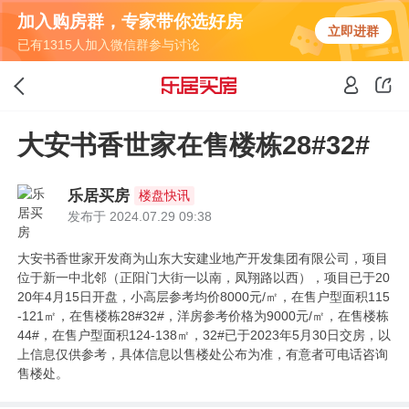
加入购房群，专家带你选好房
立即进群
已有1315人加入微信群参与讨论
大安书香世家在售楼栋28#32#
乐居买房
楼盘快讯
发布于 2024.07.29 09:38
大安书香世家开发商为山东大安建业地产开发集团有限公司，项目
位于新一中北邻（正阳门大街一以南，凤翔路以西），项目已于20
20年4月15日开盘，小高层参考均价8000元/㎡，在售户型面积115
-121㎡，在售楼栋28#32#，洋房参考价格为9000元/㎡，在售楼栋
44#，在售户型面积124-138㎡，32#已于2023年5月30日交房，以
上信息仅供参考，具体信息以售楼处公布为准，有意者可电话咨询
售楼处。