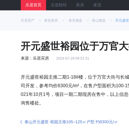
乐居首页
乐居财经
新房
家居
>
>
>
>
乐居房产
泰安新房
泰安楼盘
泰山楼盘
开元盛世
开元盛世裕园位于万官大
来源：乐居买房
2024-07-29 09:51:31
开元盛世裕园主推二期1-18#楼，位于万官大街与长
司开发，参考均价8300元/m²，在售户型面积为100-
021年10月1号，项目一期二期现房在售中，以上
询售楼处。
泰山开元盛世·裕园主推105~125㎡户型 约8300元/㎡