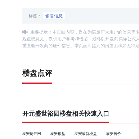
标签：
销售信息
重要提示：本页面内容，旨在为满足广大用户的信息需
观点或意见，仅供用户参考和借鉴，最终以开发商实际公式
重查验开发商的证件信息。本页面所提到的房屋面积如无特
楼盘点评
开元盛世裕园
楼盘相关快速入口
泰安房产网
泰安楼盘
泰安最新楼盘
泰安房价