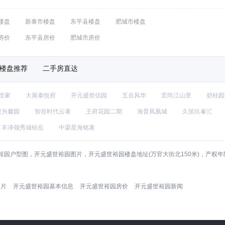
楼盘
新泰市楼盘
东平县楼盘
肥城市楼盘
房价
东平县房价
肥城市房价
楼盘推荐
二手房直达
世家
大展泰悦府
开元盛世信园
五岳风华
宏尚江山里
碧桂园
建兴馨园
智谷时代云著
王府花园二期
海普凤凰城
久筑玖峯汇
丰泽领秀城铂岳
中梁星海铭著
园户型图，开元盛世裕园图片，开元盛世裕园楼盘地址(万官大街北150米)，产权
图片
开元盛世裕园基本信息
开元盛世裕园房价
开元盛世裕园新闻