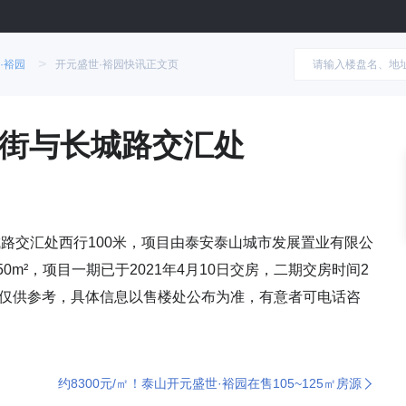
>
·裕园
开元盛世·裕园快讯正文页
街与长城路交汇处
城路交汇处西行100米，项目由泰安泰山城市发展置业有限公
150m²，项目一期已于2021年4月10日交房，二期交房时间2
信息仅供参考，具体信息以售楼处公布为准，有意者可电话咨
约8300元/㎡！泰山开元盛世·裕园在售105~125㎡房源