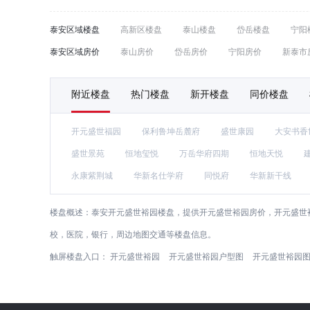
泰安区域楼盘
高新区楼盘
泰山楼盘
岱岳楼盘
宁阳
泰安区域房价
泰山房价
岱岳房价
宁阳房价
新泰市
附近楼盘
热门楼盘
新开楼盘
同价楼盘
开元盛世福园
保利鲁坤岳麓府
盛世康园
大安书香
盛世景苑
恒地玺悦
万岳华府四期
恒地天悦
永康紫荆城
华新名仕学府
同悦府
华新新干线
楼盘概述：
泰安开元盛世裕园楼盘，提供开元盛世裕园房价，开元盛世裕
校，医院，银行，周边地图交通等楼盘信息。
触屏楼盘入口：
开元盛世裕园
开元盛世裕园户型图
开元盛世裕园