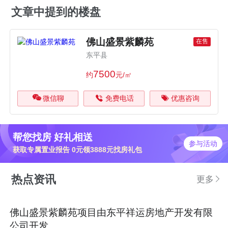
文章中提到的楼盘
佛山盛景紫麟苑
在售
东平县
7500
约
元/㎡
微信聊
免费电话
优惠咨询
帮您找房 好礼相送
参与活动
获取专属置业报告 0元领3888元找房礼包
热点资讯
更多
佛山盛景紫麟苑项目由东平祥运房地产开发有限
公司开发