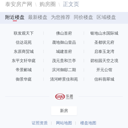
泰安房产网
购房圈
正文页
附近楼盘
最新楼盘
为您推荐
同价楼盘
区域楼盘
联发观天下
佛山首府
银地山水国际城
信达花苑
晟地御山壹品
圣都状元府
东原商贸城
城建首府
启泰玉龙湾
东平文轩华庭
茂元贵和兰亭
碧桂园天空之境
帝景郦城
滨河御邸二期
开元公馆
御景华庭
清河畔景佳和苑
信科翡翠城
新房
证照资质
网站地图
楼盘地图