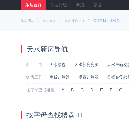
乐居首页
乐居财经
新房
家居
\
\
\
乐居买房
天水新房
天水楼盘大全
按H查找天水楼盘
天水新房导航
分 类
天水楼盘
天水新房房源
天水最新楼
购房工具
房贷计算器
税费计算器
公积金贷款
按字母查找楼盘
A
B
C
D
E
F
G
按字母查找楼盘
H