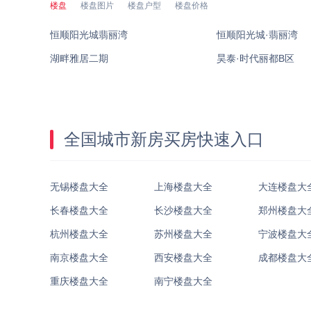
楼盘
楼盘图片
楼盘户型
楼盘价格
恒顺阳光城翡丽湾
恒顺阳光城·翡丽湾
湖畔雅居二期
昊泰·时代丽都B区
全国城市新房买房快速入口
无锡楼盘大全
上海楼盘大全
大连楼盘大
长春楼盘大全
长沙楼盘大全
郑州楼盘大
杭州楼盘大全
苏州楼盘大全
宁波楼盘大
南京楼盘大全
西安楼盘大全
成都楼盘大
重庆楼盘大全
南宁楼盘大全