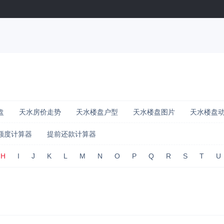
盘
天水房价走势
天水楼盘户型
天水楼盘图片
天水楼盘
额度计算器
提前还款计算器
H
I
J
K
L
M
N
O
P
Q
R
S
T
U