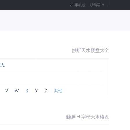
|
移动端
|
手机版
触屏天水楼盘大全
动态
V
W
X
Y
Z
其他
触屏 H 字母天水楼盘