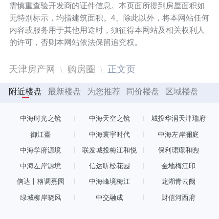
需慎重查验开发商的证件信息。本页面所提到房屋面积如
无特别标示，均指建筑面积。4、除此以外，将本网站任何
内容或服务用于其他用途时，须征得本网站及相关权利人
的许可，否则本网站依法保留追究权。
天津房产网
购房圈
正文页
附近楼盘
最新楼盘
为您推荐
同价楼盘
区域楼盘
中海时光之镜
中海天空之镜
城投华润天津瑞府
御江臺
中海寰宇时代
中海左岸澜庭
中海学府源境
联发城投梅江和悦
保利珺璟和煦
中海左岸源境
信达听松花园
金地梅江印
信达丨格调熹园
中海峰境梅江
龙湖青云阙
绿城柳岸晓风
中交融成
财信河西府