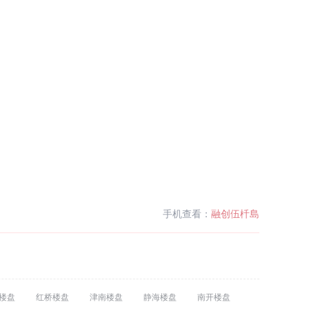
手机查看：
融创伍杄島
楼盘
红桥楼盘
津南楼盘
静海楼盘
南开楼盘