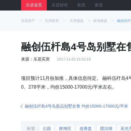
乐居首页
乐居财经
新房
家居
>
>
>
>
乐居房产
天津新房
天津楼盘
静海楼盘
融创伍杄
融创伍杄島4号岛别墅在售 
来源：乐居买房
2017-11-03 15:32:19
项目预计11月份加推，具体信息待定。 融科伍杄岛4号
0、278平米，均价15000-17000元/平米左右。
融创伍杄島4号岛新品别墅在售 均价15000-17000元/平米
标签：
公园
静海区
改善盘
团泊湖
采光