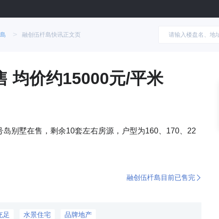
>
島
融创伍杄島快讯正文页
均价约15000元/平米
岛别墅在售，剩余10套左右房源，户型为160、170、22
融创伍杄島目前已售完
充足
水景住宅
品牌地产