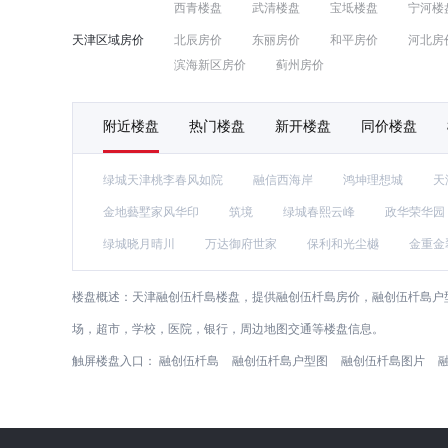
西青楼盘
武清楼盘
宝坻楼盘
宁河楼
天津区域房价
北辰房价
东丽房价
和平房价
河北房
滨海新区房价
蓟州房价
附近楼盘
热门楼盘
新开楼盘
同价楼盘
绿城天津桃李春风如院
融信西海岸
鸿坤理想城
天
金地藝墅家风华印
筑境
绿城春熙云峰
政华荣华园
绿城晓月晴川
万达御府世家
保利和光尘樾
金重金
楼盘概述：
天津融创伍杄島楼盘，提供融创伍杄島房价，融创伍杄島户
场，超市，学校，医院，银行，周边地图交通等楼盘信息。
触屏楼盘入口：
融创伍杄島
融创伍杄島户型图
融创伍杄島图片