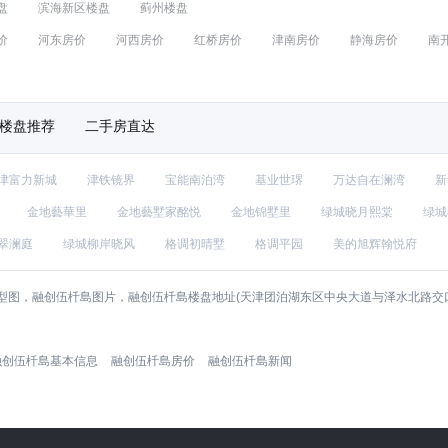
盘
滨海新区楼盘
蓟州楼盘
价
河东房价
河西房价
红桥房价
津南房价
静海房价
南
楼盘推荐
二手房直达
津富力新城
津铁镜界
宝能南泊湾
基业世琾
万达自在澜湾
新
金地藝華里
金地藝墅家酩悦
金地锦墅里
绿城晓月熙棠
绿城
翠澜庭
绿城柳岸晓风
格调初晴墅
格调平园
美的旭辉翰悦府
型图，融创伍杄島图片，融创伍杄島楼盘地址(天津团泊湖东区中央大道与泽水北路交
融创伍杄島基本信息
融创伍杄島房价
融创伍杄島新闻