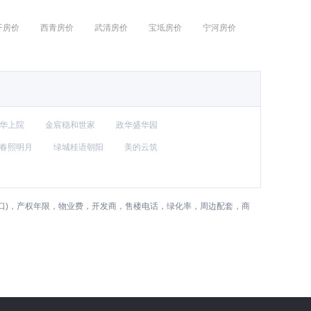
开房价
西青房价
武清房价
宝坻房价
宁河房价
华上院
金宸稳和世家
政华盛华园
春熙明月
绿城桂语朝阳
美的云筑
口)，产权年限，物业费，开发商，售楼电话，绿化率，周边配套，商