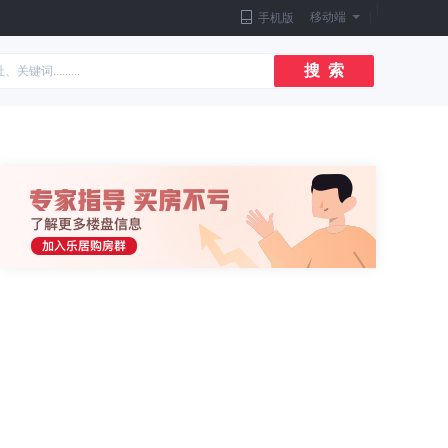
|
移动端
|
手机版
搜 索