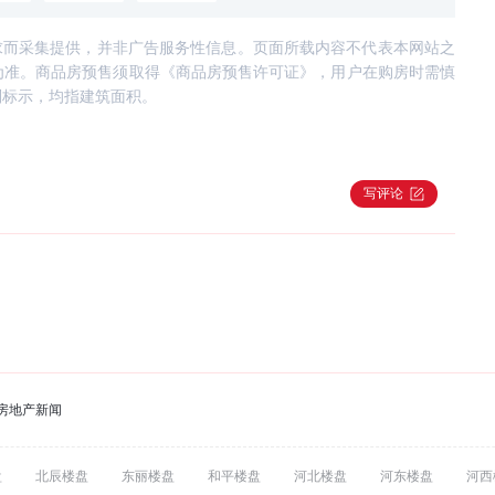
求而采集提供，并非广告服务性信息。页面所载内容不代表本网站之
为准。商品房预售须取得《商品房预售许可证》，用户在购房时需慎
别标示，均指建筑面积。
写评论
房地产新闻
盘
北辰楼盘
东丽楼盘
和平楼盘
河北楼盘
河东楼盘
河西