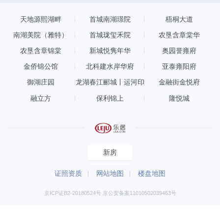
天地源熙湖畔
首城南湖璟院
梧桐大道
南湖美院（雅特）
首城珑玺禾院
农垦含章棠华
农垦含章锦棠
新城悦隽年华
奥园誉雍府
金侨锦公馆
北科建水岸华府
亚泰雍阳府
御湖庄园
龙湖春江郦城丨运河印
金融街金悦府
融立方
保利锦上
隆悦城
新房
证照资质
网站地图
楼盘地图
京ICP证B2-20180524号 京公安备案11010502039463号