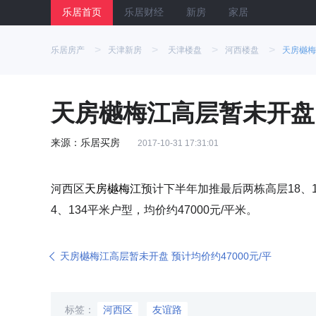
乐居首页
乐居财经
新房
家居
>
>
>
>
乐居房产
天津新房
天津楼盘
河西楼盘
天房樾梅
天房樾梅江高层暂未开盘 
来源：乐居买房
2017-10-31 17:31:01
河西区
天房樾梅江
预计下半年加推最后两栋高层18、1
4、134平米户型，均价约47000元/平米。
天房樾梅江高层暂未开盘 预计均价约47000元/平
标签：
河西区
友谊路