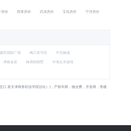
开房价
西青房价
武清房价
宝坻房价
宁河房价
盛世国际广场
梅江壹号院
中交融成
津铁金诺
格调初晴墅
中海左岸源境
交口 原天津商务职业学院旧址）)，产权年限，物业费，开发商，售楼