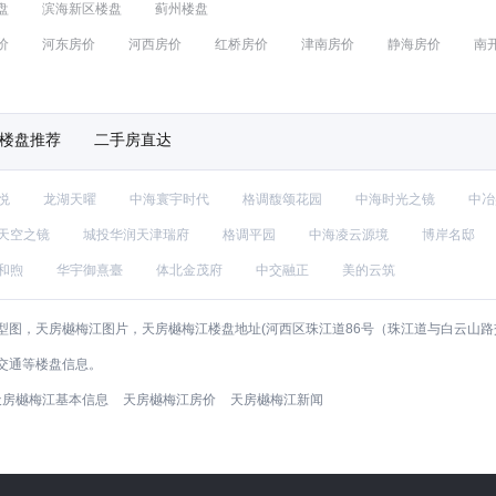
盘
滨海新区楼盘
蓟州楼盘
价
河东房价
河西房价
红桥房价
津南房价
静海房价
南
楼盘推荐
二手房直达
悦
龙湖天曜
中海寰宇时代
格调馥颂花园
中海时光之镜
中冶
天空之镜
城投华润天津瑞府
格调平园
中海凌云源境
博岸名邸
和煦
华宇御熹臺
体北金茂府
中交融正
美的云筑
图，天房樾梅江图片，天房樾梅江楼盘地址(河西区珠江道86号（珠江道与白云山路
交通等楼盘信息。
天房樾梅江基本信息
天房樾梅江房价
天房樾梅江新闻