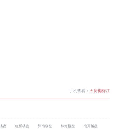
手机查看：
天房樾梅江
楼盘
红桥楼盘
津南楼盘
静海楼盘
南开楼盘