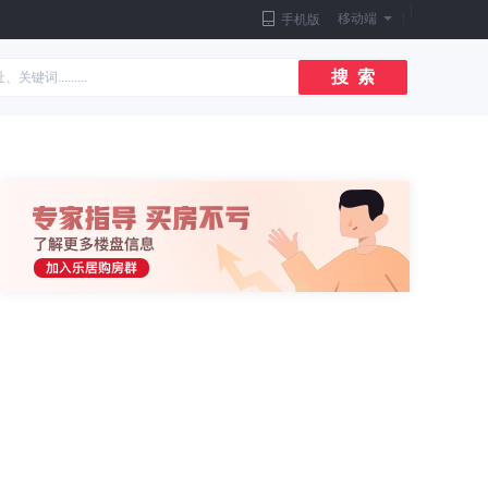
|
移动端
|
手机版
搜 索