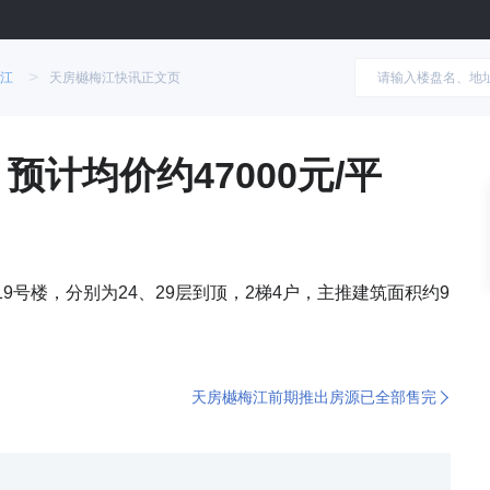
>
江
天房樾梅江快讯正文页
预计均价约47000元/平
9号楼，分别为24、29层到顶，2梯4户，主推建筑面积约9
天房樾梅江前期推出房源已全部售完