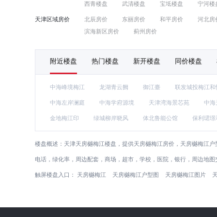
西青楼盘
武清楼盘
宝坻楼盘
宁河楼
天津区域房价
北辰房价
东丽房价
和平房价
河北房
滨海新区房价
蓟州房价
附近楼盘
热门楼盘
新开楼盘
同价楼盘
中海峰境梅江
龙湖青云阙
御江臺
联发城投梅江和
中海左岸澜庭
中海学府源境
天津湾海景芯苑
中海
金地梅江印
绿城柳岸晓风
体北鲁能公馆
保利珺璟
楼盘概述：
天津天房樾梅江楼盘，提供天房樾梅江房价，天房樾梅江户型
电话，绿化率，周边配套，商场，超市，学校，医院，银行，周边地图
触屏楼盘入口：
天房樾梅江
天房樾梅江户型图
天房樾梅江图片