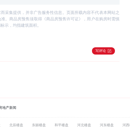
求而采集提供，并非广告服务性信息。页面所载内容不代表本网站之
为准。商品房预售须取得《商品房预售许可证》，用户在购房时需慎
别标示，均指建筑面积。
写评论
房地产新闻
盘
北辰楼盘
东丽楼盘
和平楼盘
河北楼盘
河东楼盘
河西