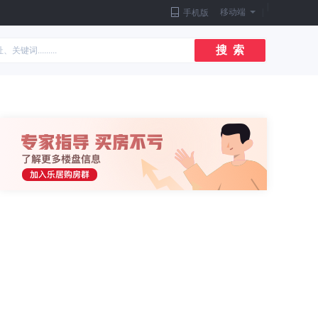
|
移动端
|
手机版
搜 索