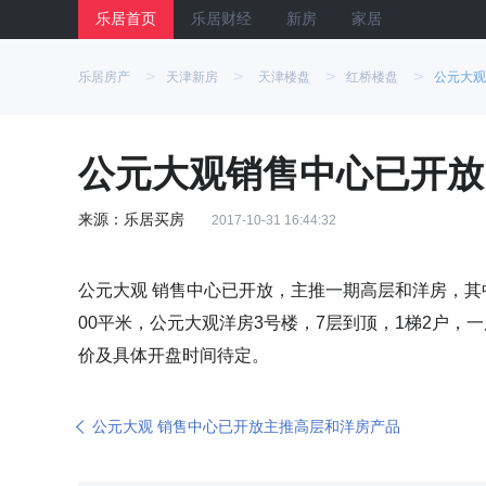
乐居首页
乐居财经
新房
家居
>
>
>
>
乐居房产
天津新房
天津楼盘
红桥楼盘
公元大观
公元大观销售中心已开放
来源：乐居买房
2017-10-31 16:44:32
公元大观 销售中心已开放，主推一期高层和洋房，其中
00平米，公元大观洋房3号楼，7层到顶，1梯2户，一
价及具体开盘时间待定。
公元大观 销售中心已开放主推高层和洋房产品