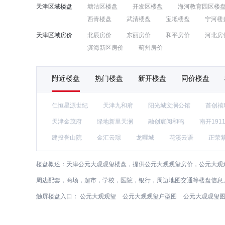
天津区域楼盘
塘沽区楼盘
开发区楼盘
海河教育园区楼
西青楼盘
武清楼盘
宝坻楼盘
宁河楼
天津区域房价
北辰房价
东丽房价
和平房价
河北房
滨海新区房价
蓟州房价
附近楼盘
热门楼盘
新开楼盘
同价楼盘
仁恒星源世纪
天津九和府
阳光城文澜公馆
首创禧
天津金茂府
绿地新里天澜
融创宸阅和鸣
南开191
建投誉山院
金汇云璟
龙曜城
花溪云语
正荣
楼盘概述：
天津公元大观观玺楼盘，提供公元大观观玺房价，公元大观
周边配套，商场，超市，学校，医院，银行，周边地图交通等楼盘信息
触屏楼盘入口：
公元大观观玺
公元大观观玺户型图
公元大观观玺