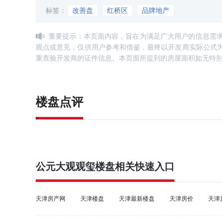
标签：
改善盘
红桥区
品牌地产
重要提示：本页面内容，旨在为满足广大用户的信息需
观点或意见，仅供用户参考和借鉴，最终以开发商实际公式
重查验开发商的证件信息。本页面所提到的房屋面积如无特
楼盘点评
公元大观观玺
楼盘相关快速入口
天津房产网
天津楼盘
天津最新楼盘
天津房价
天津