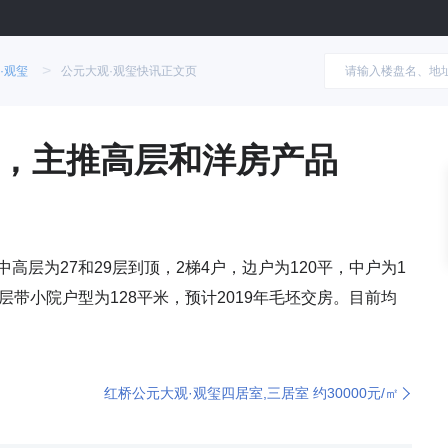
>
·观玺
公元大观·观玺快讯正文页
，主推高层和洋房产品
高层为27和29层到顶，2梯4户，边户为120平，中户为1
层带小院户型为128平米，预计2019年毛坯交房。目前均
红桥公元大观·观玺四居室,三居室 约30000元/㎡