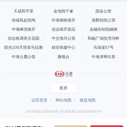
天成和平里
金地阅千峯
国金公馆
绿城凤起悦鸣
中海镜映南开
旭辉铂悦公望
中海峰境南开
信达南开壹品
金融街铂悦融御
信达格调美古花园
中交海河公馆
和融广场悦湾河畔
阳光100天塔喜马拉雅
雄安铁建中心
马场道57号
中海云麓公馆
雅颂台
中海津華玖章
新房
证照资质
网站地图
楼盘地图
京ICP证B2-20180524号 京公安备案11010502039463号