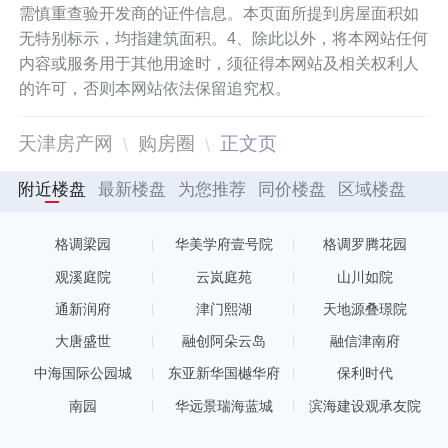
需慎重查验开发商的证件信息。本页面所提到房屋面积如
无特别标示，均指建筑面积。4、除此以外，将本网站任何
内容或服务用于其他用途时，须征得本网站及相关权利人
的许可，否则本网站依法保留追究权。
天津房产网
购房圈
正文页
附近楼盘
最新楼盘
为您推荐
同价楼盘
区域楼盘
格调梁园
华美学府壹号院
格调罗腾花园
观溪庭院
云岚庭苑
山川如院
通新润府
津门熙湖
天地源叠璟院
大唐盛世
融创阿朵云岛
融信津南府
中海国际公园城
东亚新华国樾华府
保利时代
南园
华远景瑞海蓝城
滨海建设观承友院