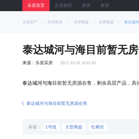
乐居首页
乐居财经
新房
家居
>
>
>
>
乐居房产
天津新房
天津楼盘
红桥楼盘
泰达城河
泰达城河与海目前暂无房
来源：乐居买房
2017-10-31 16:41:41
泰达城河与海
目前暂无房源在售，剩余高层产品，具
泰达城河与海目前暂无房源在售
标签：
1号线
大型商超
红桥区