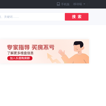
|
移动端
|
手机版
搜 索