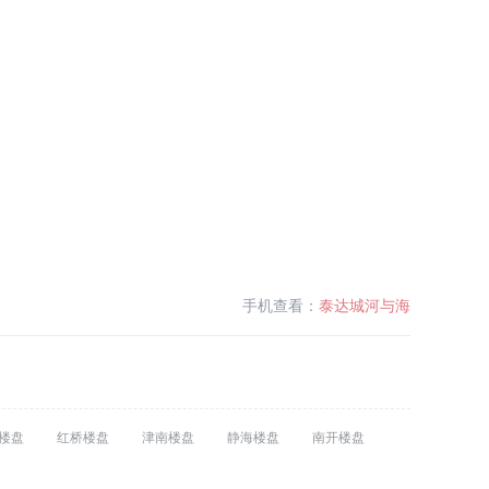
手机查看：
泰达城河与海
楼盘
红桥楼盘
津南楼盘
静海楼盘
南开楼盘