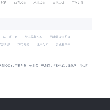
开房价
西青房价
武清房价
宝坻房价
宁河房价
中车中环学府
绿城凤起悦鸣
际华园绿道丹庭
星源世纪
正荣紫阙
北宁公元
天成和平里
大街交口)，产权年限，物业费，开发商，售楼电话，绿化率，周边配