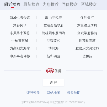
附近楼盘
最新楼盘
为您推荐
同价楼盘
区域楼盘
新城悦隽公馆
歌山品悦府
保利天汇
慧谷风华
友联金鼎华府
东昊骏璟学府
东风路十五栋
碧桂园华厦阅海
金威学府雅苑
中核智慧城
品致臻熙
世茂起雲湾
力高阳光海岸
博屿海
雅居乐滨河雅郡
中新半湖伴杉
新和锦园
璟和苑
新房
证照资质
网站地图
楼盘地图
京ICP证B2-20180524号 京公安备案11010502039463号