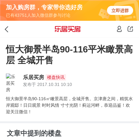
加入购房群，专家带你选好房
立即进群
已有43751人加入微信群参与讨论
恒大御景半岛90-116平米瞰景高
层 全城开售
乐居买房
楼盘快讯
发布于 2017.10.31 10:10
恒大御景半岛90-116㎡瞰景高层，全城开售。京津唐之间，精筑水
岸观邸！日日观景 时时风情 寸寸光阴！蓟运河畔，恭迎品鉴！欢
迎关注微信！
文章中提到的楼盘