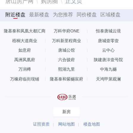
唐山房产网
购房圈
正文页
附近楼盘
最新楼盘
为您推荐
同价楼盘
区域楼盘
隆基泰和凤凰大都汇商
万科华府ONE
恒泰唐城云境
业
梧桐大道商业
万科新里程商业
唐城壹零壹
如意府
唐城公馆
云中心
禹洲凤凰府
六合骏府
陕建唐沣壹号院
万润樽
熙湖九里
中海九樾
万橡府临街现铺
隆基泰和紫樾宸府
天鸿甲第观澜
新房
证照资质
网站地图
楼盘地图