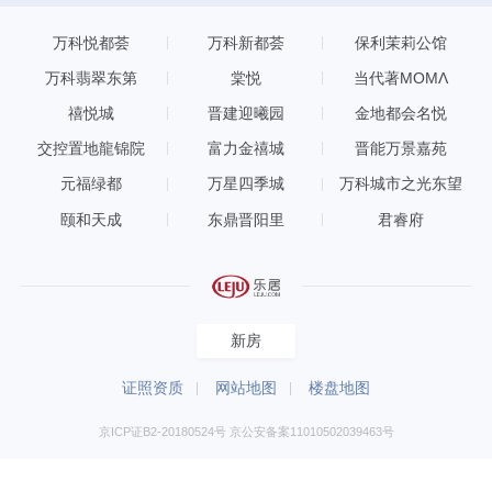
万科悦都荟
万科新都荟
保利茉莉公馆
万科翡翠东第
棠悦
当代著MOMΛ
禧悦城
晋建迎曦园
金地都会名悦
交控置地龍锦院
富力金禧城
晋能万景嘉苑
元福绿都
万星四季城
万科城市之光东望
颐和天成
东鼎晋阳里
君睿府
新房
证照资质
网站地图
楼盘地图
京ICP证B2-20180524号 京公安备案11010502039463号