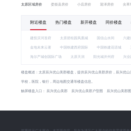
太原区域房价
娄烦县房价
小店房价
迎泽房价
尖草
附近楼盘
热门楼盘
新开楼盘
同价楼盘
建投滨河首府
太原碧桂园凤凰城
国信山水间
六建
金地未来云著
中国铁建西府国际
中国铁建花语城
海尔产城创国际广场
太原天润
阳光城并州府
兴业
楼盘概述：
太原辰兴优山美郡楼盘，提供辰兴优山美郡房价，辰兴优山美
学校，医院，银行，周边地图交通等楼盘信息。
触屏楼盘入口：
辰兴优山美郡
辰兴优山美郡户型图
辰兴优山美郡
郑重提示广大用户：本页面内容，旨在为满足广大用户的信息需求而免