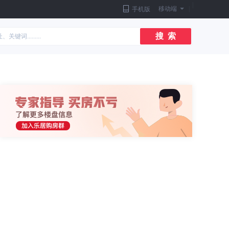
|
移动端
|
手机版
搜 索