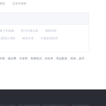
房价
古交市房价
富力天禧城
富力天禧公馆
朝阳华府
太原恒大书院
林语天境
中梁拾光风华
权年限，物业费，开发商，售楼电话，绿化率，周边配套，商场，超市，
实际公示为准。商品房预售须取得《商品房预售许可证》，用户在购房时