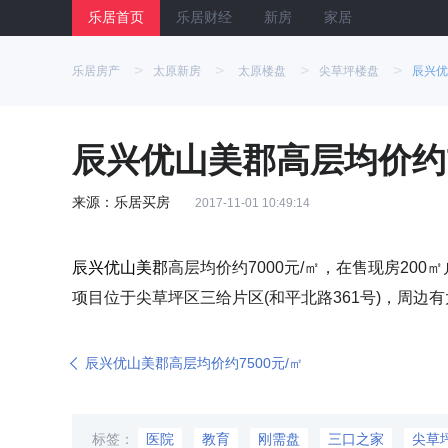
乐居首页
乐居财经
新房
家居
>
>
>
>
乐居房产
太原新房
太原楼盘
尖草坪楼盘
辰兴优
辰兴优山美郡高层均价约7
来源：乐居买房
2017-11-01 10:49:14
辰兴优山美郡
高层均价约7000元/㎡，在售现房200
项目位于尖草坪区三给片区(和平北路361号)，周
辰兴优山美郡高层均价约7500元/㎡
标签：
医院
教育
刚需盘
三口之家
尖草