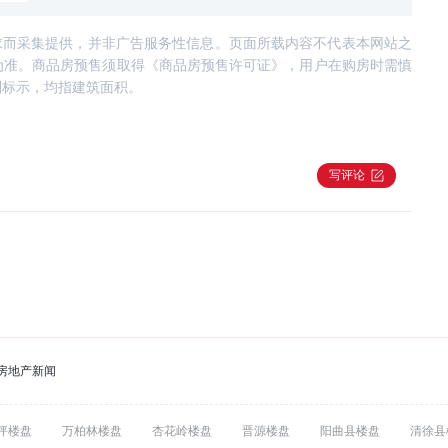
求而采集提供，并非广告服务性信息。页面所载内容不代表本网站之
为准。商品房预售须取得《商品房预售许可证》，用户在购房时需慎
别标示，均指建筑面积。
写评论
房地产新闻
坪楼盘
万柏林楼盘
杏花岭楼盘
晋源楼盘
阳曲县楼盘
清徐县