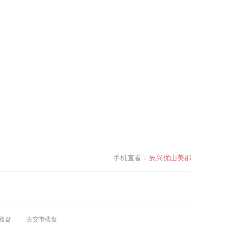
手机查看：
辰兴优山美郡
楼盘
古交市楼盘