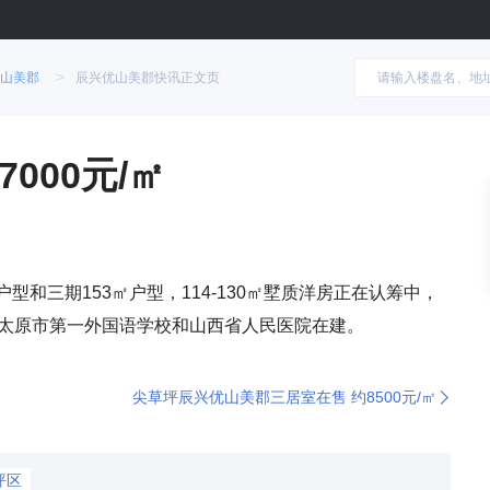
>
山美郡
辰兴优山美郡快讯正文页
000元/㎡
㎡户型和三期153㎡户型，114-130㎡墅质洋房正在认筹中，
边有太原市第一外国语学校和山西省人民医院在建。
尖草坪辰兴优山美郡三居室在售 约8500元/㎡
坪区