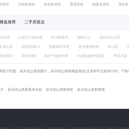
坪房价
万柏林房价
杏花岭房价
晋源房价
阳曲县房价
清徐县
楼盘推荐
二手房直达
欣悦湾
山投滨江城尚城
恒大御景湾
旭辉江山
保利滨河上院
玉泉山居
国投赞城5.0
翔建御景华府
蓝光雍锦悦府
倚山院
西部新区
阳光尚都
海尔产城创学府
中国铁建青秀嘉苑
梵璟天瑞
郡户型图，辰兴优山美郡图片，辰兴优山美郡楼盘地址(太原和平北路361号)，产
图片
辰兴优山美郡基本信息
辰兴优山美郡房价
辰兴优山美郡新闻
费提供，并非广告服务性信息。页面所载内容，仅供用户参考和借鉴，最终以开发商