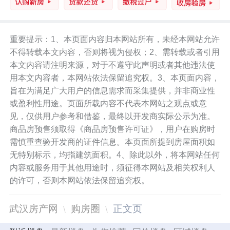
重要提示：1、本页面内容归本网站所有，未经本网站允许
不得转载本文内容，否则将视为侵权；2、需转载或者引用
本文内容请注明来源，对于不遵守此声明或者其他违法使
用本文内容者，本网站依法保留追究权。3、本页面内容，
旨在为满足广大用户的信息需求而采集提供，并非商业性
或盈利性用途。页面所载内容不代表本网站之观点或意
见，仅供用户参考和借鉴，最终以开发商实际公示为准。
商品房预售须取得《商品房预售许可证》，用户在购房时
需慎重查验开发商的证件信息。本页面所提到房屋面积如
无特别标示，均指建筑面积。4、除此以外，将本网站任何
内容或服务用于其他用途时，须征得本网站及相关权利人
的许可，否则本网站依法保留追究权。
武汉房产网
购房圈
正文页