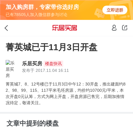
加入购房群，专家带你选好房
立即进群
已有78505人加入微信群参与讨论
菁英城已于11月3日开盘
乐居买房
楼盘快讯
发布于 2017.11.04 16:11
菁英城7、8、12号楼已于11月3日中午12：30开盘，推出建面约8
2、98、99、115、117平米毛坯房源，均价约10700元/平米，本
次开盘0元认筹，方式为网上开盘，开盘房源已售完，后期加推情
况待定，敬请关注。
文章中提到的楼盘