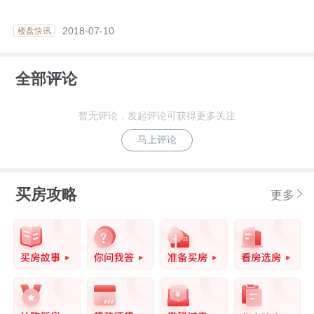
2018-07-10
楼盘快讯
全部评论
暂无评论，发起评论可获得更多关注
马上评论
买房攻略
更多