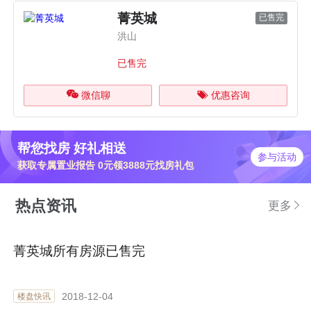
菁英城
已售完
洪山
已售完
微信聊
优惠咨询
帮您找房 好礼相送
参与活动
获取专属置业报告 0元领3888元找房礼包
热点资讯
更多
菁英城所有房源已售完
2018-12-04
楼盘快讯