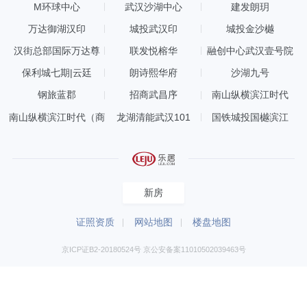
M环球中心
武汉沙湖中心
建发朗玥
万达御湖汉印
城投武汉印
城投金沙樾
汉街总部国际万达尊
联发悦榕华
融创中心武汉壹号院
保利城七期|云廷
朗诗熙华府
沙湖九号
钢旅蓝郡
招商武昌序
南山纵横滨江时代
南山纵横滨江时代（商
龙湖清能武汉101
国铁城投国樾滨江
铺）
新房
证照资质
网站地图
楼盘地图
京ICP证B2-20180524号 京公安备案11010502039463号