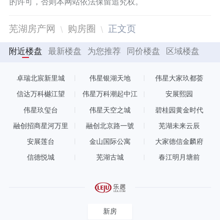
的许可，否则本网站依法保留追究权。
芜湖房产网
购房圈
正文页
附近楼盘
最新楼盘
为您推荐
同价楼盘
区域楼盘
卓瑞北宸新里城
伟星银湖天地
伟星大家玖都荟
信达万科樾江望
伟星万科潮起中江
安展熙园
伟星玖玺台
伟星天空之城
碧桂园黄金时代
融创招商星河万里
融创北京路一號
芜湖未来云辰
安展莲台
金山国际公寓
大家德信金麟府
信德悦城
芜湖古城
春江明月塘前
新房