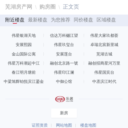
芜湖房产网
购房圈
正文页
附近楼盘
最新楼盘
为您推荐
同价楼盘
区域楼盘
伟星银湖天地
信达万科樾江望
伟星大家玖都荟
安展熙园
伟星玖玺台
卓瑞北宸新里城
金山国际公寓
安展莲台
芜湖古城
伟星万科潮起中江
融创北京路一號
融创招商星河万里
春江明月塘前
伟星印江澜
伟星国宾台
中梁旭辉铂悦滨江鎏金
中御公馆
中丞滨江时代
印象
新房
证照资质
网站地图
楼盘地图