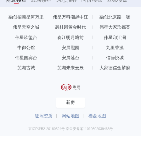
融创招商星河万里
伟星万科潮起中江
融创北京路一號
伟星天空之城
碧桂园黄金时代
伟星大家玖都荟
伟星玖玺台
春江明月塘前
伟星印江澜
中御公馆
安展熙园
九里香溪
伟星国宾台
安展莲台
信德悦城
芜湖古城
芜湖未来云辰
大家德信金麟府
新房
证照资质
网站地图
楼盘地图
京ICP证B2-20180524号 京公安备案11010502039463号