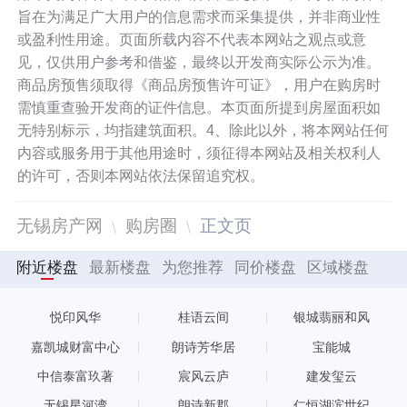
旨在为满足广大用户的信息需求而采集提供，并非商业性
或盈利性用途。页面所载内容不代表本网站之观点或意
见，仅供用户参考和借鉴，最终以开发商实际公示为准。
商品房预售须取得《商品房预售许可证》，用户在购房时
需慎重查验开发商的证件信息。本页面所提到房屋面积如
无特别标示，均指建筑面积。4、除此以外，将本网站任何
内容或服务用于其他用途时，须征得本网站及相关权利人
的许可，否则本网站依法保留追究权。
无锡房产网
购房圈
正文页
附近楼盘
最新楼盘
为您推荐
同价楼盘
区域楼盘
悦印风华
桂语云间
银城翡丽和风
嘉凯城财富中心
朗诗芳华居
宝能城
中信泰富玖著
宸风云庐
建发玺云
无锡星河湾
朗诗新郡
仁恒湖滨世纪