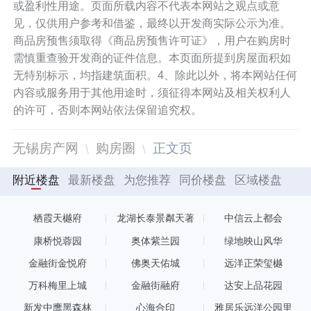
或盈利性用途。页面所载内容不代表本网站之观点或意
见，仅供用户参考和借鉴，最终以开发商实际公示为准。
商品房预售须取得《商品房预售许可证》，用户在购房时
需慎重查验开发商的证件信息。本页面所提到房屋面积如
无特别标示，均指建筑面积。4、除此以外，将本网站任何
内容或服务用于其他用途时，须征得本网站及相关权利人
的许可，否则本网站依法保留追究权。
无锡房产网
购房圈
正文页
附近楼盘
最新楼盘
为您推荐
同价楼盘
区域楼盘
栖霞天樾府
龙湖长泰景粼天著
中信云上都会
康桥悦蓉园
奥体紫兰园
绿地映山风华
金融街金悦府
佛奥天佑城
远洋正荣玺樾
万科梅里上城
金融街融府
达安上品花园
新发中鹰黑森林
心海合印
雅居乐远洋公园里