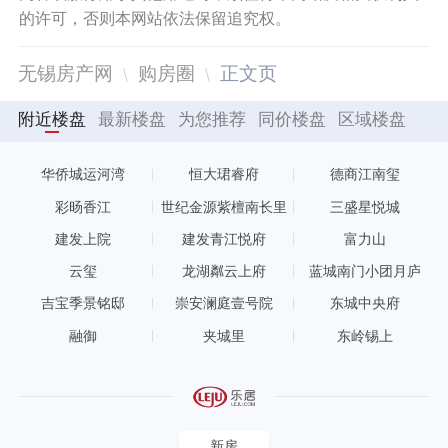
的许可，否则本网站依法保留追究权。
无锡房产网
购房圈
正文页
附近楼盘
最新楼盘
为您推荐
同价楼盘
区域楼盘
华侨城运河湾
恒大珺睿府
德商江南玺
彩旸香江
世纪金源紫檀南长里
三盛星悦城
建发上院
建发青江悦府
富力山
云玺
龙湖粼云上府
蓝城南门小团月庐
吉宝季景铭邸
崇安澜庭壹号院
东城中央府
融御
夹城里
东岭锡上
新房